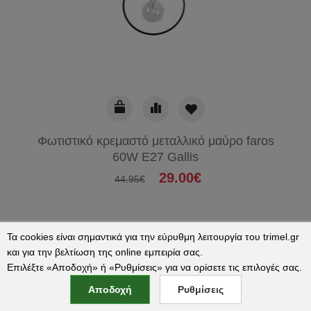
Φωτιστικό κρεμαστό μεταλλικό μαύρο faros
60W E27 Gallis
29.00€
44.95€
Τα cookies είναι σημαντικά για την εύρυθμη λειτουργία του trimel.gr
και για την βελτίωση της online εμπειρία σας.
Επιλέξτε «Αποδοχή» ή «Ρυθμίσεις» για να ορίσετε τις επιλογές σας.
ΠΑΡΑΔΟΣΗ 1-3 ΜΕΡΕΣ
Αποδοχή
Ρυθμίσεις