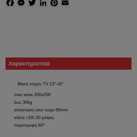
Facebook
Messenger
Twitter
LinkedIn
Pinterest
Email
Χαρακτηριστικά
Βάση τοίχου TV 23"-42"
max vesa 200x200
έως 30kg
απόσταση από τοίχο 90mm
κλίση +20/-20 μοίρες
περιστροφή 60°