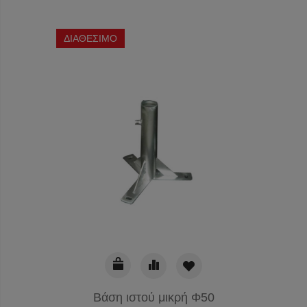
ΔΙΑΘΕΣΙΜΟ
ΔΙΑΘΕ
Βάση ιστού μικρή Φ50
Συρματό