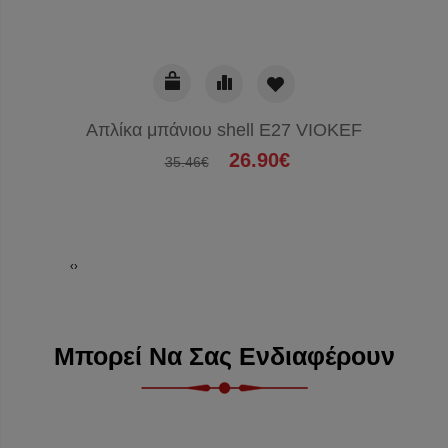
Απλίκα μπάνιου shell E27 VIOKEF
Απλί
26.90€
35.46€
‹
›
Μπορεί Να Σας Ενδιαφέρουν