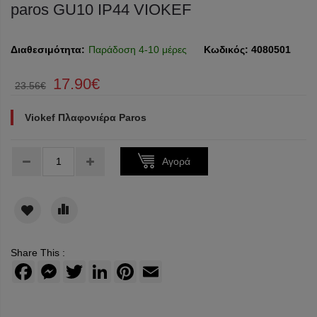
paros GU10 IP44 VIOKEF
Διαθεσιμότητα:
Παράδοση 4-10 μέρες
Κωδικός:
4080501
17.90€
23.56€
Viokef Πλαφονιέρα Paros
Τεμάχια:
Αγορά
Share This :
Facebook
Messenger
Twitter
LinkedIn
Pinterest
Email