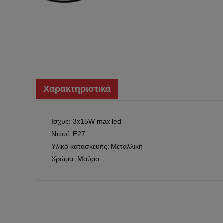
ΜΕΤΡΗΤΕΣ
ΦΙΣ
ΕΝΕΡΓΕΙΑΣ
ΒΙΟΜΗΧΑΝΙΚΑ
‹
›
Χαρακτηριστικά
Ισχύς: 3x15W max led
Ντουί: Ε27
Υλικό κατασκευής: Μεταλλική
Χρώμα: Μαύρο