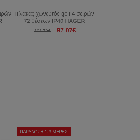
ειρών
Πίνακας χωνευτός golf 4 σειρών
Πίνακας χωνευτός
R
72 θέσεων IP40 HAGER
12 θέσεων 
97.07€
161.79€
92.90€
ΠΑΡΑΔΟΣΗ 1-3 ΜΕΡΕΣ
ΠΑΡΑΔΟΣΗ 1-3 Μ