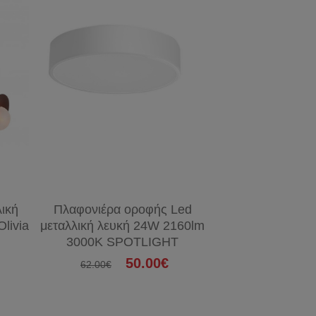
ική
Πλαφονιέρα οροφής Led
Πλαφονιέρα 
livia
μεταλλική λευκή 24W 2160lm
μεταλλική γκρ
3000K SPOTLIGHT
2160lm S
50.00€
62.00€
93.00€