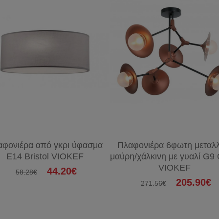
αφονιέρα από γκρι ύφασμα
Πλαφονιέρα 6φωτη μεταλλ
E14 Bristol VIOKEF
μαύρη/χάλκινη με γυαλί G9 O
VIOKEF
44.20€
58.28€
205.90€
271.56€