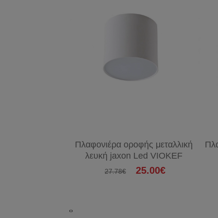
Πλαφονιέρα οροφής μεταλλική
Πλ
λευκή jaxon Led VIOKEF
25.00€
27.78€
‹
›