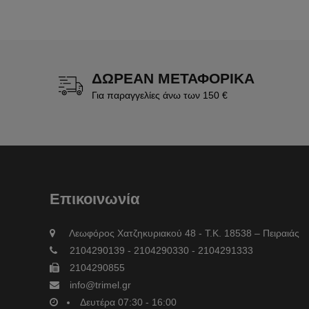
ΔΩΡΕΑΝ ΜΕΤΑΦΟΡΙΚΑ
Για παραγγελίες άνω των 150 €
Επικοινωνία
Λεωφόρος Χατζηκυριακού 48 - Τ.Κ. 18538 – Πειραιάς
2104290139 - 2104290330 - 2104291333
2104290855
info@trimel.gr
Δευτέρα 07:30 - 16:00