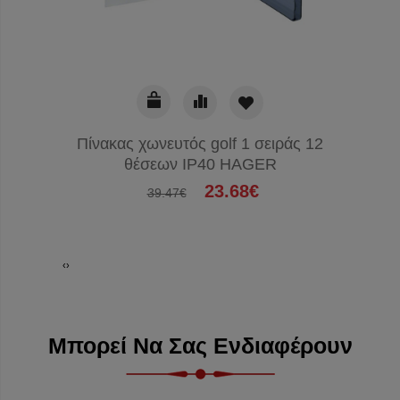
Πίνακας χωνευτός golf 1 σειράς 12
Πίνακα
θέσεων IP40 HAGER
23.68€
39.47€
‹
›
Μπορεί Να Σας Ενδιαφέρουν