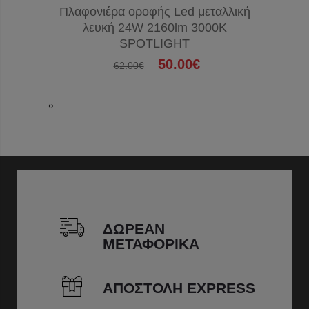
Πλαφονιέρα οροφής Led μεταλλική
Πλαφονι
λευκή 24W 2160lm 3000K
Led CC
SPOTLIGHT
50.00€
62.00€
‹
›
ΔΩΡΕΑΝ
ΜΕΤΑΦΟΡΙΚΑ
ΑΠΟΣΤΟΛΗ EXPRESS