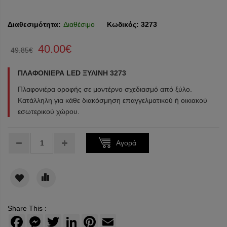
Διαθεσιμότητα:
Διαθέσιμο
Κωδικός:
3273
40.00€
49.85€
ΠΛΑΦΟΝΙΕΡΑ LED ΞΥΛΙΝΗ 3273
Πλαφονιέρα οροφής σε μοντέρνο σχεδιασμό από ξύλο.
Κατάλληλη για κάθε διακόσμηση επαγγελματικού ή οικιακού
εσωτερικού χώρου.
Τεμάχια:
Αγορά
Share This :
Facebook
Messenger
Twitter
LinkedIn
Pinterest
Email