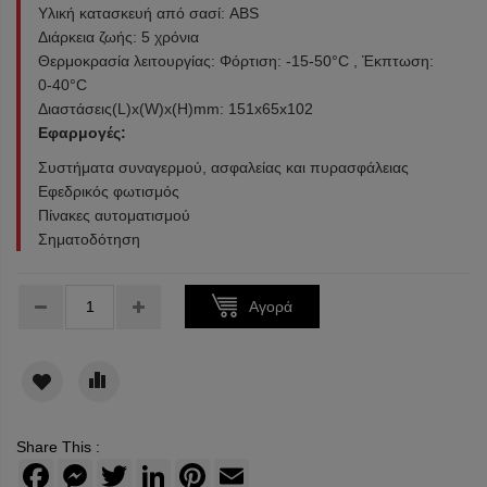
Υλική κατασκευή από σασί: ABS
Διάρκεια ζωής: 5 χρόνια
Θερμοκρασία λειτουργίας: Φόρτιση: -15-50°C , Έκπτωση:
0-40°C
Διαστάσεις(L)x(W)x(H)mm: 151x65x102
Εφαρμογές:
Συστήματα συναγερμού, ασφαλείας και πυρασφάλειας
Εφεδρικός φωτισμός
Πίνακες αυτοματισμού
Σηματοδότηση
Τεμάχια:
Αγορά
Share This :
Facebook
Messenger
Twitter
LinkedIn
Pinterest
Email