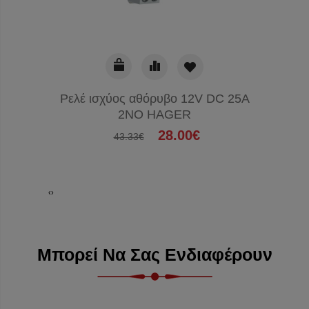
Ρελέ ισχύος αθόρυβο 12V DC 25A
Ρυθμ
2NO HAGER
28.00€
43.33€
‹
›
Μπορεί Να Σας Ενδιαφέρουν