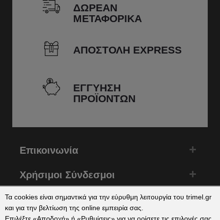
ΔΩΡΕΑΝ
ΜΕΤΑΦΟΡΙΚΑ
ΑΠΟΣΤΟΛΗ EXPRESS
ΕΓΓΥΗΣΗ
ΠΡΟΪΟΝΤΩΝ
Επικοινωνία
Χρήσιμοι Σύνδεσμοι
Τα cookies είναι σημαντικά για την εύρυθμη λειτουργία του trimel.gr
Εγγραφή
και για την βελτίωση της online εμπειρία σας.
Αποδέχομαι τους
όρους χρήσης
και την
πολιτική
Επιλέξτε «Αποδοχή» ή «Ρυθμίσεις» για να ορίσετε τις επιλογές σας.