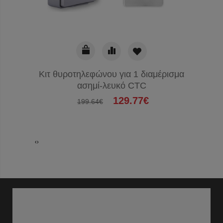
Κιτ θυροτηλεφώνου για 1 διαμέρισμα
Κιτ 1 V
ασημί-λευκό CTC
129.77€
199.64€
‹
›