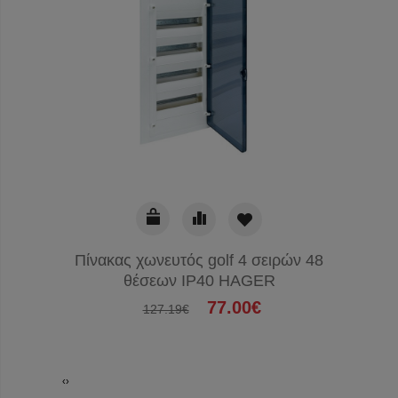
Πίνακας χωνευτός golf 4 σειρών 48
Πίνακα
θέσεων IP40 HAGER
77.00€
127.19€
‹
›