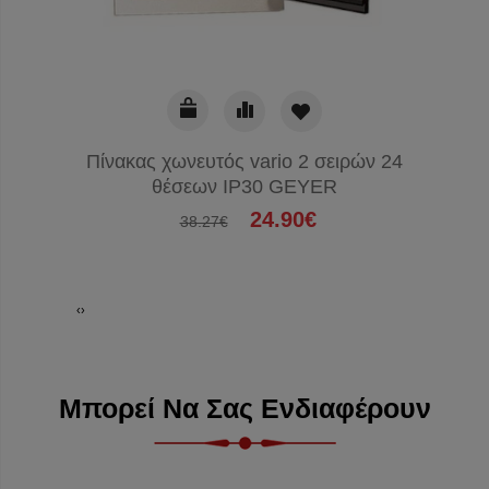
Πίνακας χωνευτός vario 2 σειρών 24
Πολύπρ
θέσεων IP30 GEYER
από υ
24.90€
38.27€
‹
›
Μπορεί Να Σας Ενδιαφέρουν