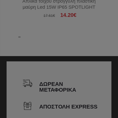
Απλίκα τοίχου στρογγυλή πλαστική
Απλίκα
μαύρη Led 15W IP65 SPOTLIGHT
14.20€
17.61€
‹
›
ΔΩΡΕΑΝ
ΜΕΤΑΦΟΡΙΚΑ
ΑΠΟΣΤΟΛΗ EXPRESS