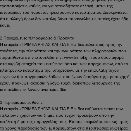
τροποποιήσεις καθώς και για οποιαδήποτε αλλαγή, μέσω της
ιστοσελίδας του παρόντος ηλεκτρονικού καταστήματος. Διευκρινίζεται
ότι η αλλαγή όρων δεν καταλαμβάνει παραγγελίες τις οποίες έχετε ήδη
κάνει.
2.Παρεχόμενες πληροφορίες & Προϊόντα
Η εταιρεία «ΤΡΙΜΕΛ ΡΗΓΑΣ ΚΑΙ ΣΙΑ Ε.Ε.» δεσμεύεται ως προς την
ποιότητα, την πληρότητα και την εγκυρότητα των πληροφοριών που
παρατίθενται στην ιστοσελίδα της, www.trimel.gr, τόσο όσον αφορά
στα ακριβή στοιχεία που εκτίθενται όσο και των παρεχομένων, από το
ηλεκτρονικό κατάστημά της, υπηρεσιών, με την επιφύλαξη τυχόν
τεχνικών ή τυπογραφικών λαθών, που έχουν διαφύγει της προσοχής ή
έχουν προκύψει ακούσια ή λόγω τυχόν διακοπών λειτουργίας της
ιστοσελίδας εκ λόγων ανωτέρας βίας.
3.Περιορισμός ευθύνης
Η εταιρεία «ΤΡΙΜΕΛ ΡΗΓΑΣ ΚΑΙ ΣΙΑ Ε.Ε.» δεν ευθύνεται έναντι των
πελατών / χρηστών για ζημιές που τυχόν προκύψουν από την
εκτέλεση ή μη της παραγγελίας τους. Επίσης επιφυλάσσεται ως προς
το χρόνο παράδοσης των εμπορευμάτων στις περιπτώσεις ανωτέρας