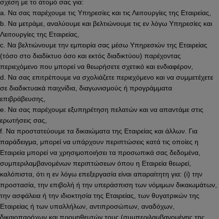
σχέση με το άτομό σας για:
a. Να σας παρέχουμε τις Υπηρεσίες και τις Λειτουργίες της Εταιρείας,
b. Να μετράμε, αναλύουμε και βελτιώνουμε τις εν λόγω Υπηρεσίες και
Λειτουργίες της Εταιρείας,
c. Να βελτιώνουμε την εμπειρία σας μέσω Υπηρεσιών της Εταιρείας
(τόσο στο διαδίκτυο όσο και εκτός διαδικτύου) παρέχοντας
περιεχόμενο που μπορεί να θεωρήσετε σχετικό και ενδιαφέρον,
d. Να σας επιτρέπουμε να σχολιάζετε περιεχόμενο και να συμμετέχετε
σε διαδικτυακά παιχνίδια, διαγωνισμούς ή προγράμματα
επιβράβευσης,
e. Να σας παρέχουμε εξυπηρέτηση πελατών και να απαντάμε στις
ερωτήσεις σας,
f. Να προστατεύουμε τα δικαιώματα της Εταιρείας και άλλων. Για
παράδειγμα, μπορεί να υπάρχουν περιπτώσεις κατά τις οποίες η
Εταιρεία μπορεί να χρησιμοποιήσει τα προσωπικά σας δεδομένα,
συμπεριλαμβανομένων περιπτώσεων όπου η Εταιρεία θεωρεί,
καλόπιστα, ότι η εν λόγω επεξεργασία είναι απαραίτητη για: (i) την
προστασία, την επιβολή ή την υπεράσπιση των νόμιμων δικαιωμάτων,
την ασφάλεια ή την ιδιοκτησία της Εταιρείας, των θυγατρικών της
Εταιρείας ή των υπαλλήλων, αντιπροσώπων, αναδόχων,
δικαιοπαρόχων και προμηθευτών τους (συμπεριλαμβανομένης της