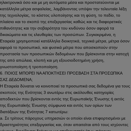
ηλεκτρονικά όσο και με μη αυτόματα μέσα και προστατεύονται με
κατάλληλα μέτρα ασφαλείας, λαμβάνοντας υπόψιν την τελευταία λέξη
της τεχνολογίας, το κόστος υλοποίησης και τη φύση, το πεδίο, το
πλαίσιο και το σκοπό της επεξεργασίας καθώς και τις διαφορετικές
πιθανότητες και την σοβαρότητα του κινδύνου όσον αφορά τα
δικαιώματα και τις ελευθερίες των προσώπων. Συγκεκριμένα, η
Εταιρεία χρησιμοποιεί κατάλληλα διοικητικά, τεχνικά μέτρα, μέτρα όσον
αφορά το προσωπικό, και φυσικά μέτρα που αποσκοπούν στην
προστασία των προσωπικών δεδομένων που βρίσκονται στην κατοχή
της από απώλεια, κλοπή και μη εξουσιοδοτημένη χρήση,
γνωστοποίηση ή τροποποίηση.
6. ΠΟΙΟΣ ΜΠΟΡΕΙ ΝΑ ΑΠΟΚΤΗΣΕΙ ΠΡΟΣΒΑΣΗ ΣΤΑ ΠΡΟΣΩΠΙΚΑ
ΣΑΣ ΔΕΔΟΜΕΝΑ;
Η Εταιρεία δύναται να κοινοποιεί τα προσωπικά σας δεδομένα για τους
σκοπούς της Ενότητας 3 ανωτέρω στις ακόλουθες κατηγορίες
αποδεκτών που βρίσκονται εντός της Ευρωπαϊκής Ένωσης ή εκτός
της Ευρωπαϊκής Ένωσης σύμφωνα και εντός των ορίων των
διατάξεων της Ενότητας 7 κατωτέρω:
a. Σε τρίτους πάροχους υπηρεσιών οι οποίοι είναι επιφορτισμένοι με
δραστηριότητες επεξεργασίας και, όταν απαιτείται από τους ισχύοντες