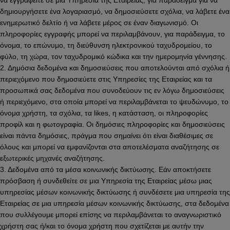
να εγγραφείτε σε μια Υπηρεσία της Εταιρείας, για παράδειγμα για να
δημιουργήσετε ένα λογαριασμό, να δημοσιεύσετε σχόλια, να λάβετε ένα
ενημερωτικό δελτίο ή να λάβετε μέρος σε έναν διαγωνισμό. Οι
πληροφορίες εγγραφής μπορεί να περιλαμβάνουν, για παράδειγμα, το
όνομα, το επώνυμο, τη διεύθυνση ηλεκτρονικού ταχυδρομείου, το
φύλο, τη χώρα, τον ταχυδρομικό κώδικα και την ημερομηνία γέννησης.
2. Δημόσια δεδομένα και δημοσιεύσεις που αποτελούνται από σχόλια ή
περιεχόμενο που δημοσιεύετε στις Υπηρεσίες της Εταιρείας και τα
προσωπικά σας δεδομένα που συνοδεύουν τις εν λόγω δημοσιεύσεις
ή περιεχόμενο, στα οποία μπορεί να περιλαμβάνεται το ψευδώνυμο, το
όνομα χρήστη, τα σχόλια, τα likes, η κατάσταση, οι πληροφορίες
προφίλ και η φωτογραφία. Οι δημόσιες πληροφορίες και δημοσιεύσεις
είναι πάντα δημόσιες, πράγμα που σημαίνει ότι είναι διαθέσιμες σε
όλους και μπορεί να εμφανίζονται στα αποτελέσματα αναζήτησης σε
εξωτερικές μηχανές αναζήτησης.
3. Δεδομένα από τα μέσα κοινωνικής δικτύωσης. Εάν αποκτήσετε
πρόσβαση ή συνδεθείτε σε μια Υπηρεσία της Εταιρείας μέσω μιας
υπηρεσίας μέσων κοινωνικής δικτύωσης ή συνδέσετε μια υπηρεσία της
Εταιρείας σε μια υπηρεσία μέσων κοινωνικής δικτύωσης, στα δεδομένα
που συλλέγουμε μπορεί επίσης να περιλαμβάνεται το αναγνωριστικό
χρήστη σας ή/και το όνομα χρήστη που σχετίζεται με αυτήν την