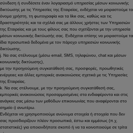
σύνδεση ή συνδέσετε έναν λογαριασμό υπηρεσίας μέσων κοινωνικής
δικτύωσης με τις Υπηρεσίες της Εταιρείας, ενδέχεται να μοιραστούμε το
όνομα χρήστη, τη φωτογραφία και τα like σας, καθώς και τις
δραστηριότητές και τα σχόλιά σας με άλλους χρήστες των Υπηρεσιών
της Εταιρείας και με τους φίλους σας που σχετίζονται με την υπηρεσία
μέσων κοινωνικής δικτύωσής σας. Ενδέχεται επίσης να μοιραστούμε τα
ίδια προσωπικά δεδομένα με τον πάροχο υπηρεσιών κοινωνικής
δικτύωσης,
j. Να σας στέλνουμε (μέσω email, SMS, τηλεφώνου, chat και μέσων
κοινωνικής δικτύωσης),
με την προηγούμενη συγκατάθεσή σας, προσφορές, προωθητικές
ενέργειες και άλλες εμπορικές ανακοινώσεις σχετικά με τις Υπηρεσίες
της Εταιρείας.
k. Να σας στέλνουμε, με την προηγούμενη συγκατάθεσή σας,
εμπορικές ανακοινώσεις προσαρμοσμένες στα ενδιαφέροντα και στις
ανάγκες σας μέσω των μεθόδων επικοινωνίας που αναφέρονται στο
σημείο ι) ανωτέρω.
Ενδέχεται να χρησιμοποιούμε ανώνυμα στοιχεία ή στοιχεία που δεν
σας προσδιορίζουν πλέον προσωπικά, έστω και εμμέσως (π.χ.
στατιστικές) για οποιονδήποτε σκοπό ή να τα κοινοποιούμε σε τρίτα