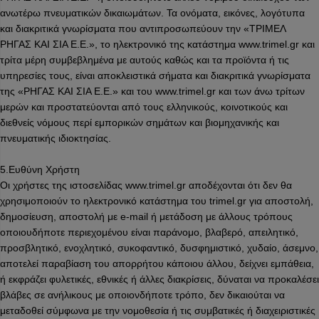
ανωτέρω πνευματικών δικαιωμάτων. Τα ονόματα, εικόνες, λογότυπα
και διακριτικά γνωρίσματα που αντιπροσωπεύουν την «ΤΡΙΜΕΛ
ΡΗΓΑΣ ΚΑΙ ΣΙΑ Ε.Ε.», το ηλεκτρονικό της κατάστημα www.trimel.gr και
τρίτα μέρη συμβεβλημένα με αυτούς καθώς και τα προϊόντα ή τις
υπηρεσίες τους, είναι αποκλειστικά σήματα και διακριτικά γνωρίσματα
της «ΡΗΓΑΣ ΚΑΙ ΣΙΑ Ε.Ε.» και του www.trimel.gr και των άνω τρίτων
μερών και προστατεύονται από τους ελληνικούς, κοινοτικούς και
διεθνείς νόμους περί εμπορικών σημάτων και βιομηχανικής και
πνευματικής ιδιοκτησίας.
5.Ευθύνη Χρήστη
Οι χρήστες της ιστοσελίδας www.trimel.gr αποδέχονται ότι δεν θα
χρησιμοποιούν το ηλεκτρονικό κατάστημα του trimel.gr για αποστολή,
δημοσίευση, αποστολή με e-mail ή μετάδοση με άλλους τρόπους
οποιουδήποτε περιεχομένου είναι παράνομο, βλαβερό, απειλητικό,
προσβλητικό, ενοχλητικό, συκοφαντικό, δυσφημιστικό, χυδαίο, άσεμνο,
αποτελεί παραβίαση του απορρήτου κάποιου άλλου, δείχνει εμπάθεια,
ή εκφράζει φυλετικές, εθνικές ή άλλες διακρίσεις, δύναται να προκαλέσει
βλάβες σε ανήλικους με οποιονδήποτε τρόπο, δεν δικαιούται να
μεταδοθεί σύμφωνα με την νομοθεσία ή τις συμβατικές ή διαχειριστικές