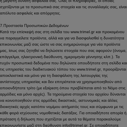
η μέγιστη δυνατή ασφάλεια σας. Όλες οι πληροφορίες, οι οποίες
σχετίζονται με τα προσωπικά σας στοιχεία και τις συναλλαγές σας, είναι
απόλυτα ασφαλείς και απόρρητες.
7.Προστασία Προσωπικών Δεδομένων
Κατά την επίσκεψή σας στη σελίδα του www.trimel.gr και προκειμένου
να παραγγείλετε προϊόντα, αλλά και για να διασφαλισθεί η δυνατότητα
επικοινωνίας μαζί σας ώστε να σας ενημερώνουμε για νέα προϊόντα
μας, ίσως σας ζητηθεί να δηλώσετε στοιχεία που σας αφορούν (όνομα,
επάγγελμα, ηλεκτρονική διεύθυνση, ημερομηνία γέννησης κλπ.). Τα
τυχόν προσωπικά δεδομένα που δηλώνετε οπουδήποτε στη σελίδα και
τις υπηρεσίες του διαδικτυακού τόπου του www.trimel.gr, προορίζονται
αποκλειστικά και μόνο για τη διασφάλιση της λειτουργίας της
αντίστοιχης υπηρεσίας και δεν επιτρέπεται να χρησιμοποιηθούν από
οποιονδήποτε τρίτο (με εξαίρεση όπου προβλέπεται από το Νόμο στις
αρμόδιες και μόνο αρχές). Τα τηρούμενα στοιχεία του αρχείου δύνανται
να κοινοποιηθούν στις αρμόδιες δικαστικές, αστυνομικές και άλλες
διοικητικές αρχές κατόπιν νομίμου αιτήματός τους και σύμφωνα με τις
κάθε φορά ισχύουσες νομοθετικές διατάξεις. Για οποιαδήποτε απορία ή
πρόταση ή δήλωση που σχετίζεται με αυτά τα θέματα παρακαλούμε
επικοινωνήστε μαζί στη διεύθυνση info@trimel.gr. Σε οποιαδήποτε