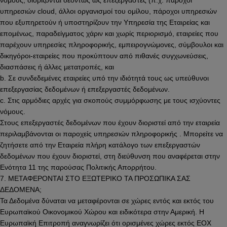
νόμους, διορίζονται δεόντως ως επεξεργαστές (π.χ. πάροχοι
υπηρεσιών cloud, άλλοι οργανισμοί του ομίλου, πάροχοι υπηρεσιών
που εξυπηρετούν ή υποστηρίζουν την Υπηρεσία της Εταιρείας και
επομένως, παραδείγματος χάριν και χωρίς περιορισμό, εταιρείες που
παρέχουν υπηρεσίες πληροφορικής, εμπειρογνώμονες, σύμβουλοι και
δικηγόροι-εταιρείες που προκύπτουν από πιθανές συγχωνεύσεις,
διασπάσεις ή άλλες μετατροπές, και
b. Σε συνδεδεμένες εταιρείες υπό την ιδιότητά τους ως υπεύθυνοι
επεξεργασίας δεδομένων ή επεξεργαστές δεδομένων.
c. Στις αρμόδιες αρχές για σκοπούς συμμόρφωσης με τους ισχύοντες
νόμους.
Στους επεξεργαστές δεδομένων που έχουν διοριστεί από την εταιρεία
περιλαμβάνονται οι παροχείς υπηρεσιών πληροφορικής . Μπορείτε να
ζητήσετε από την Εταιρεία πλήρη κατάλογο των επεξεργαστών
δεδομένων που έχουν διοριστεί, στη διεύθυνση που αναφέρεται στην
Ενότητα 11 της παρούσας Πολιτικής Απορρήτου.
7. ΜΕΤΑΦΕΡΟΝΤΑΙ ΣΤΟ ΕΞΩΤΕΡΙΚΟ ΤΑ ΠΡΟΣΩΠΙΚΑ ΣΑΣ
ΔΕΔΟΜΕΝΑ;
Τα Δεδομένα δύναται να μεταφέρονται σε χώρες εντός και εκτός του
Ευρωπαϊκού Οικονομικού Χώρου και ειδικότερα στην Αμερική. Η
Ευρωπαϊκή Επιτροπή αναγνωρίζει ότι ορισμένες χώρες εκτός ΕΟΧ