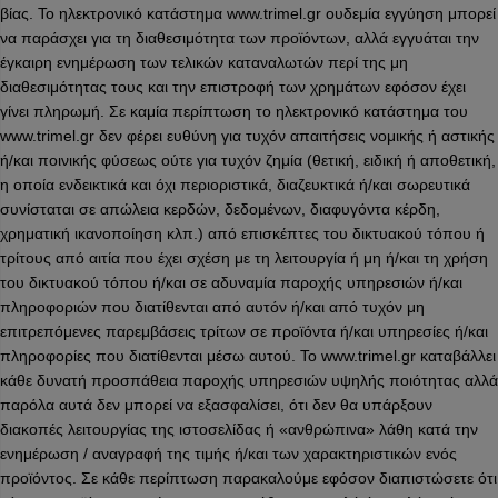
βίας. Το ηλεκτρονικό κατάστημα www.trimel.gr ουδεμία εγγύηση μπορεί
να παράσχει για τη διαθεσιμότητα των προϊόντων, αλλά εγγυάται την
έγκαιρη ενημέρωση των τελικών καταναλωτών περί της μη
διαθεσιμότητας τους και την επιστροφή των χρημάτων εφόσον έχει
γίνει πληρωμή. Σε καμία περίπτωση το ηλεκτρονικό κατάστημα του
www.trimel.gr δεν φέρει ευθύνη για τυχόν απαιτήσεις νομικής ή αστικής
ή/και ποινικής φύσεως ούτε για τυχόν ζημία (θετική, ειδική ή αποθετική,
η οποία ενδεικτικά και όχι περιοριστικά, διαζευκτικά ή/και σωρευτικά
συνίσταται σε απώλεια κερδών, δεδομένων, διαφυγόντα κέρδη,
χρηματική ικανοποίηση κλπ.) από επισκέπτες του δικτυακού τόπου ή
τρίτους από αιτία που έχει σχέση με τη λειτουργία ή μη ή/και τη χρήση
του δικτυακού τόπου ή/και σε αδυναμία παροχής υπηρεσιών ή/και
πληροφοριών που διατίθενται από αυτόν ή/και από τυχόν μη
επιτρεπόμενες παρεμβάσεις τρίτων σε προϊόντα ή/και υπηρεσίες ή/και
πληροφορίες που διατίθενται μέσω αυτού. Το www.trimel.gr καταβάλλει
κάθε δυνατή προσπάθεια παροχής υπηρεσιών υψηλής ποιότητας αλλά
παρόλα αυτά δεν μπορεί να εξασφαλίσει, ότι δεν θα υπάρξουν
διακοπές λειτουργίας της ιστοσελίδας ή «ανθρώπινα» λάθη κατά την
ενημέρωση / αναγραφή της τιμής ή/και των χαρακτηριστικών ενός
προϊόντος. Σε κάθε περίπτωση παρακαλούμε εφόσον διαπιστώσετε ότι