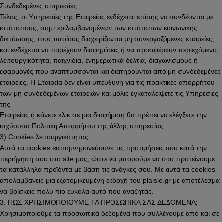
Συνδεδεμένες υπηρεσίες
Τέλος, οι Υπηρεσίες της Εταιρείας ενδέχεται επίσης να συνδέονται με
ιστότοπους, συμπεριλαμβανομένων των ιστότοπων κοινωνικής
δικτύωσης, τους οποίους διαχειρίζονται μη συνεργαζόμενες εταιρείες,
και ενδέχεται να παρέχουν διαφημίσεις ή να προσφέρουν περιεχόμενο,
λειτουργικότητα, παιχνίδια, ενημερωτικά δελτία, διαγωνισμούς ή
εφαρμογές που αναπτύσσονται και διατηρούνται από μη συνδεδεμένες
εταιρείες. Η Εταιρεία δεν είναι υπεύθυνη για τις πρακτικές απορρήτου
των μη συνδεδεμένων εταιρειών και μόλις εγκαταλείψετε τις Υπηρεσίες
της
Εταιρείας ή κάνετε κλικ σε μια διαφήμιση θα πρέπει να ελέγξετε την
ισχύουσα Πολιτική Απορρήτου της άλλης υπηρεσίας.
3) Cookies λειτουργικότητας
Αυτά τα cookies «απομνημονεύουν» τις προτιμήσεις σου κατά την
περιήγηση σου στο site μας, ώστε να μπορούμε να σου προτείνουμε
τα κατάλληλα προϊόντα με βάση τις ανάγκες σου. Με αυτά τα cookies
απολαμβάνεις μια εξατομικευμένη εκδοχή του plaisio.gr με αποτέλεσμα
να βρίσκεις πολύ πιο εύκολα αυτό που αναζητάς.
3. ΠΩΣ ΧΡΗΣΙΜΟΠΟΙΟΥΜΕ ΤΑ ΠΡΟΣΩΠΙΚΑ ΣΑΣ ΔΕΔΟΜΕΝΑ;
Χρησιμοποιούμε τα προσωπικά δεδομένα που συλλέγουμε από και σε