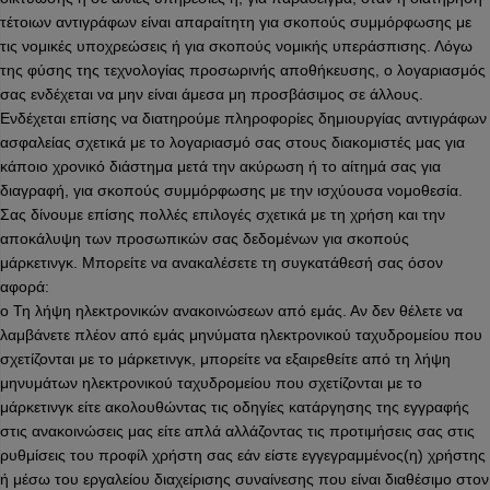
τέτοιων αντιγράφων είναι απαραίτητη για σκοπούς συμμόρφωσης με
τις νομικές υποχρεώσεις ή για σκοπούς νομικής υπεράσπισης. Λόγω
της φύσης της τεχνολογίας προσωρινής αποθήκευσης, ο λογαριασμός
σας ενδέχεται να μην είναι άμεσα μη προσβάσιμος σε άλλους.
Ενδέχεται επίσης να διατηρούμε πληροφορίες δημιουργίας αντιγράφων
ασφαλείας σχετικά με το λογαριασμό σας στους διακομιστές μας για
κάποιο χρονικό διάστημα μετά την ακύρωση ή το αίτημά σας για
διαγραφή, για σκοπούς συμμόρφωσης με την ισχύουσα νομοθεσία.
Σας δίνουμε επίσης πολλές επιλογές σχετικά με τη χρήση και την
αποκάλυψη των προσωπικών σας δεδομένων για σκοπούς
μάρκετινγκ. Μπορείτε να ανακαλέσετε τη συγκατάθεσή σας όσον
αφορά:
o Τη λήψη ηλεκτρονικών ανακοινώσεων από εμάς. Αν δεν θέλετε να
λαμβάνετε πλέον από εμάς μηνύματα ηλεκτρονικού ταχυδρομείου που
σχετίζονται με το μάρκετινγκ, μπορείτε να εξαιρεθείτε από τη λήψη
μηνυμάτων ηλεκτρονικού ταχυδρομείου που σχετίζονται με το
μάρκετινγκ είτε ακολουθώντας τις οδηγίες κατάργησης της εγγραφής
στις ανακοινώσεις μας είτε απλά αλλάζοντας τις προτιμήσεις σας στις
ρυθμίσεις του προφίλ χρήστη σας εάν είστε εγγεγραμμένος(η) χρήστης
ή μέσω του εργαλείου διαχείρισης συναίνεσης που είναι διαθέσιμο στον