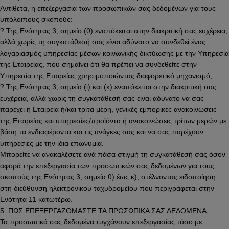
Αντίθετα, η επεξεργασία των προσωπικών σας δεδομένων για τους
υπόλοιπους σκοπούς:
? Της Ενότητας 3, σημείο (θ) εναπόκειται στην διακριτική σας ευχέρεια,
αλλά χωρίς τη συγκατάθεσή σας είναι αδύνατο να συνδεθεί ένας
λογαριασμός υπηρεσίας μέσων κοινωνικής δικτύωσης με την Υπηρεσία
της Εταιρείας, που σημαίνει ότι θα πρέπει να συνδεθείτε στην
Υπηρεσία της Εταιρείας χρησιμοποιώντας διαφορετικό μηχανισμό,
? Της Ενότητας 3, σημεία (ι) και (κ) εναπόκειται στην διακριτική σας
ευχέρεια, αλλά χωρίς τη συγκατάθεσή σας είναι αδύνατο να σας
παρέχει η Εταιρεία ή/και τρίτα μέρη, γενικές εμπορικές ανακοινώσεις
της Εταιρείας και υπηρεσίες/προϊόντα ή ανακοινώσεις τρίτων μερών με
βάση τα ενδιαφέροντα και τις ανάγκες σας και να σας παρέχουν
υπηρεσίες με την ίδια επωνυμία.
Μπορείτε να ανακαλέσετε ανά πάσα στιγμή τη συγκατάθεσή σας όσον
αφορά την επεξεργασία των προσωπικών σας δεδομένων για τους
σκοπούς της Ενότητας 3, σημεία θ) έως κ), στέλνοντας ειδοποίηση
στη διεύθυνση ηλεκτρονικού ταχυδρομείου που περιγράφεται στην
Ενότητα 11 κατωτέρω.
5. ΠΩΣ ΕΠΕΞΕΡΓΑΖΟΜΑΣΤΕ ΤΑ ΠΡΟΣΩΠΙΚΑ ΣΑΣ ΔΕΔΟΜΕΝΑ;
Τα προσωπικά σας δεδομένα τυγχάνουν επεξεργασίας τόσο με