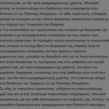
ιστότοπό μας, αν δεν είστε εγγεγραμμένος(η) χρήστης. Μπορείτε
επίσης να στείλετε αίτημα στη διεύθυνση που αναγράφεται στην
Ενότητα 11 της Πολιτικής Απορρήτου. Σε κάθε περίπτωση, η Εταιρεία
μπορεί να συνεχίσει να σας στέλνει διοικητικές ανακοινώσεις σχετικά με
την παροχή των Υπηρεσιών της Εταιρείας.
o Την κοινοποίηση των προσωπικών σας στοιχείων με θυγατρικές της
εταιρείας ή με επιχειρηματικούς συνεργάτες για τους δικούς τους
σκοπούς μάρκετινγκ. Αν προτιμάτε να μην κοινοποιούμε τα προσωπικά
σας στοιχεία σε συνεχή βάση σε θυγατρικές της εταιρείας ή/και σε
επιχειρηματικούς συνεργάτες για τους άμεσους σκοπούς
μάρκετινγκ τους, μπορείτε να εξαιρεθείτε από την εν λόγω κοινοποίηση
είτε απλά αλλάζοντας τις προτιμήσεις σας στις ρυθμίσεις του προφίλ
χρήστη σας, εάν είστε εγγεγραμμένος(η) χρήστης, είτε μέσω του
εργαλείου διαχείρισης συναίνεσης που είναι διαθέσιμο στον ιστότοπό
μας, εάν δεν είστε εγγεγραμμένος(η) χρήστης, είτε στέλνοντας αίτημα
στη διεύθυνση του Τμήματος 11 της Πολιτικής Απορρήτου.
Σε όλες τις παραπάνω περιπτώσεις, ενδέχεται να επικοινωνήσουμε
μαζί σας και να σας ζητήσουμε περισσότερες πληροφορίες, που είναι
απαραίτητες για την ορθή διεκπεραίωση του αιτήματός σας. Επίσης, τα
πρόσθετα δικαιώματα που περιγράφονται στην Ενότητα 9 κατωτέρω