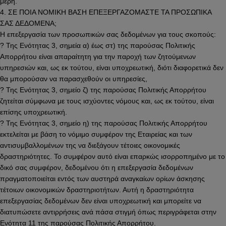
μέρη.
4. ΣΕ ΠΟΙΑ ΝΟΜΙΚΗ ΒΑΣΗ ΕΠΕΞΕΡΓΑΖΟΜΑΣΤΕ ΤΑ ΠΡΟΣΩΠΙΚΑ
ΣΑΣ ΔΕΔΟΜΕΝΑ;
Η επεξεργασία των προσωπικών σας δεδομένων για τους σκοπούς:
? Της Ενότητας 3, σημεία α) έως στ) της παρούσας Πολιτικής
Απορρήτου είναι απαραίτητη για την παροχή των ζητούμενων
υπηρεσιών και, ως εκ τούτου, είναι υποχρεωτική, διότι διαφορετικά δεν
θα μπορούσαν να παρασχεθούν οι υπηρεσίες,
? Της Ενότητας 3, σημείο ζ) της παρούσας Πολιτικής Απορρήτου
ζητείται σύμφωνα με τους ισχύοντες νόμους και, ως εκ τούτου, είναι
επίσης υποχρεωτική.
? Της Ενότητας 3, σημείο η) της παρούσας Πολιτικής Απορρήτου
εκτελείται με βάση το νόμιμο συμφέρον της Εταιρείας και των
αντισυμβαλλομένων της να διεξάγουν τέτοιες οικονομικές
δραστηριότητες. Το συμφέρον αυτό είναι επαρκώς ισορροπημένο με το
δικό σας συμφέρον, δεδομένου ότι η επεξεργασία δεδομένων
πραγματοποιείται εντός των αυστηρά αναγκαίων ορίων άσκησης
τέτοιων οικονομικών δραστηριοτήτων. Αυτή η δραστηριότητα
επεξεργασίας δεδομένων δεν είναι υποχρεωτική και μπορείτε να
διατυπώσετε αντιρρήσεις ανά πάσα στιγμή όπως περιγράφεται στην
Ενότητα 11 της παρούσας Πολιτικής Απορρήτου.