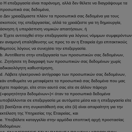
o Η επεξεργασία είναι παράνομη, αλλά δεν θέλετε να διαγράψουμε τα
προσωπικά σας δεδομένα,
o Δεν χρειαζόμαστε πλέον τα προσωπικά σας δεδομένα για τους
σκοπούς της επεξεργασίας, αλλά τα χρειάζεστε για τη δημιουργία,
άσκηση ή υπεράσπιση νομικών απαιτήσεων, ή
o Έχετε αντιταχθεί στην επεξεργασία για λόγους νόμιμων συμφερόντων
εν αναμονή επαλήθευσης ως προς το αν η Εταιρεία έχει επιτακτικούς
θεμιτούς λόγους να συνεχίσει την επεξεργασία.
b. Αντιτίθεστε στην επεξεργασία των προσωπικών σας δεδομένων,
c. Ζητήσετε τη διαγραφή των προσωπικών σας δεδομένων χωρίς
αδικαιολόγητη καθυστέρηση,
d. Λάβετε ηλεκτρονικό αντίγραφο των προσωπικών σας δεδομένων,
εάν επιθυμείτε να μεταφέρετε τα προσωπικά σας δεδομένα που μας
έχετε παράσχει, είτε στον εαυτό σας είτε σε άλλον πάροχο
(«φορητότητα δεδομένων»)< όταν τα προσωπικά δεδομένα
υποβάλλονται σε επεξεργασία με αυτόματα μέσα και η επεξεργασία είτε
(i) βασίζεται στη συγκατάθεσή σας είτε (ii) είναι απαραίτητη για την
εκτέλεση της Υπηρεσίας της Εταιρείας, και
e. Υποβάλετε καταγγελία στην αρμόδια εποπτική αρχή προστασίας
δεδομένων.