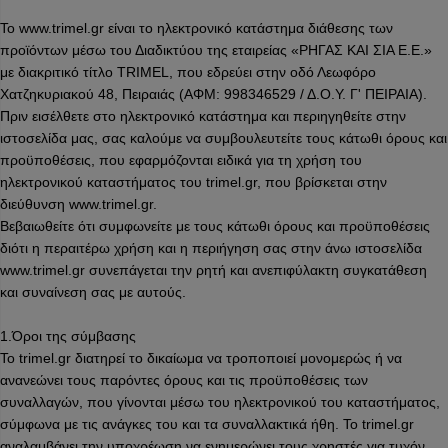
Το www.trimel.gr είναι το ηλεκτρονικό κατάστημα διάθεσης των
προϊόντων μέσω του Διαδικτύου της εταιρείας «ΡΗΓΑΣ ΚΑΙ ΣΙΑ Ε.Ε.»
με διακριτικό τίτλο TRIMEL, που εδρεύει στην οδό Λεωφόρο
Χατζηκυριακού 48, Πειραιάς (ΑΦΜ: 998346529 / Δ.Ο.Υ. Γ' ΠΕΙΡΑΙΑ).
Πριν εισέλθετε στο ηλεκτρονικό κατάστημα και περιηγηθείτε στην
ιστοσελίδα μας, σας καλούμε να συμβουλευτείτε τους κάτωθι όρους και
προϋποθέσεις, που εφαρμόζονται ειδικά για τη χρήση του
ηλεκτρονικού καταστήματος του trimel.gr, που βρίσκεται στην
διεύθυνση www.trimel.gr.
Βεβαιωθείτε ότι συμφωνείτε με τους κάτωθι όρους και προϋποθέσεις
διότι η περαιτέρω χρήση και η περιήγηση σας στην άνω ιστοσελίδα
www.trimel.gr συνεπάγεται την ρητή και ανεπιφύλακτη συγκατάθεση
και συναίνεση σας με αυτούς.
1.Όροι της σύμβασης
Το trimel.gr διατηρεί το δικαίωμα να τροποποιεί μονομερώς ή να
ανανεώνει τους παρόντες όρους και τις προϋποθέσεις των
συναλλαγών, που γίνονται μέσω του ηλεκτρονικού του καταστήματος,
σύμφωνα με τις ανάγκες του και τα συναλλακτικά ήθη. Το trimel.gr
αναλαμβάνει την υποχρέωση να ενημερώνει τους χρηστές για τυχόν