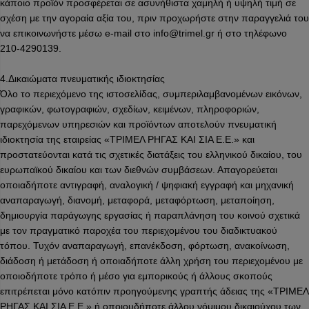
κάποιο προϊόν προσφέρεται σε ασυνήθιστα χαμηλή ή υψηλή τιμή σε
σχέση με την αγοραία αξία του, πριν προχωρήστε στην παραγγελιά του
να επικοινωνήστε μέσω e-mail στο info@trimel.gr ή στο τηλέφωνο
210-4290139.
4.Δικαιώματα πνευματικής ιδιοκτησίας
Όλο το περιεχόμενο της ιστοσελίδας, συμπεριλαμβανομένων εικόνων,
γραφικών, φωτογραφιών, σχεδίων, κειμένων, πληροφοριών,
παρεχόμενων υπηρεσιών και προϊόντων αποτελούν πνευματική
ιδιοκτησία της εταιρείας «ΤΡΙΜΕΛ ΡΗΓΑΣ ΚΑΙ ΣΙΑ Ε.Ε.» και
προστατεύονται κατά τις σχετικές διατάξεις του ελληνικού δικαίου, του
ευρωπαϊκού δικαίου και των διεθνών συμβάσεων. Απαγορεύεται
οποιαδήποτε αντιγραφή, αναλογική / ψηφιακή εγγραφή και μηχανική
αναπαραγωγή, διανομή, μεταφορά, μεταφόρτωση, μεταποίηση,
δημιουργία παράγωγης εργασίας ή παραπλάνηση του κοινού σχετικά
με τον πραγματικό παροχέα του περιεχομένου του διαδικτυακού
τόπου. Τυχόν αναπαραγωγή, επανέκδοση, φόρτωση, ανακοίνωση,
διάδοση ή μετάδοση ή οποιαδήποτε άλλη χρήση του περιεχομένου με
οποιοδήποτε τρόπο ή μέσο για εμπορικούς ή άλλους σκοπούς
επιτρέπεται μόνο κατόπιν προηγούμενης γραπτής άδειας της «ΤΡΙΜΕΛ
ΡΗΓΑΣ ΚΑΙ ΣΙΑ Ε.Ε.» ή οποιουδήποτε άλλου νόμιμου δικαιούχου των