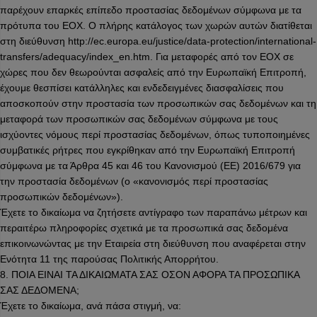
παρέχουν επαρκές επίπεδο προστασίας δεδομένων σύμφωνα με τα
πρότυπα του ΕΟΧ. Ο πλήρης κατάλογος των χωρών αυτών διατίθεται
στη διεύθυνση http://ec.europa.eu/justice/data-protection/international-
transfers/adequacy/index_en.htm. Για μεταφορές από τον ΕΟΧ σε
χώρες που δεν θεωρούνται ασφαλείς από την Ευρωπαϊκή Επιτροπή,
έχουμε θεσπίσει κατάλληλες και ενδεδειγμένες διασφαλίσεις που
αποσκοπούν στην προστασία των προσωπικών σας δεδομένων και τη
μεταφορά των προσωπικών σας δεδομένων σύμφωνα με τους
ισχύοντες νόμους περί προστασίας δεδομένων, όπως τυποποιημένες
συμβατικές ρήτρες που εγκρίθηκαν από την Ευρωπαϊκή Επιτροπή
σύμφωνα με τα Άρθρα 45 και 46 του Κανονισμού (ΕΕ) 2016/679 για
την προστασία δεδομένων (ο «κανονισμός περί προστασίας
προσωπικών δεδομένων»).
Έχετε το δικαίωμα να ζητήσετε αντίγραφο των παραπάνω μέτρων και
περαιτέρω πληροφορίες σχετικά με τα προσωπικά σας δεδομένα
επικοινωνώντας με την Εταιρεία στη διεύθυνση που αναφέρεται στην
Ενότητα 11 της παρούσας Πολιτικής Απορρήτου.
8. ΠΟΙΑ ΕΙΝΑΙ ΤΑ ΔΙΚΑΙΩΜΑΤΑ ΣΑΣ ΟΣΟΝ ΑΦΟΡΑ ΤΑ ΠΡΟΣΩΠΙΚΑ
ΣΑΣ ΔΕΔΟΜΕΝΑ;
Έχετε το δικαίωμα, ανά πάσα στιγμή, να: