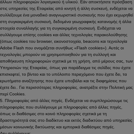
άλλων πληροφοριών λογισμικού ή υλικού. Εάν αποκτήσετε πρόσβαση
στις υπηρεσίες της Εταιρείας από κινητή ή άλλη συσκευή, ενδέχεται να
συλλέξουμε ένα μοναδικό αναγνωριστικό συσκευής που έχει εκχωρηθεί
στη συγκεκριμένη συσκευή, δεδομένα γεωγραφικής κατανομής ή άλλα
στοιχεία συναλλαγής για τη συγκεκριμένη συσκευή. Ενδέχεται να
συλλέγουμε επίσης cookies και άλλες τεχνολογίες παρακολούθησης
(όπως cookies του browser, εικονοστοιχεία, beacons και τεχνολογία
Adobe Flash που ονομάζεται συνήθως «Flash cookies»). Αυτές οι
τεχνολογίες μπορούν να χρησιμοποιηθούν για τη συλλογή και
αποθήκευση πληροφοριών σχετικά με τη χρήση, από μέρους σας, των
Υπηρεσιών της Εταιρείας, όπως για παράδειγμα τις σελίδες που έχετε
επισκεφτεί, το βίντεο και το υπόλοιπο περιεχόμενο που έχετε δει, τα
ερωτήματα αναζήτησης που έχετε υποβάλει και τις διαφημίσεις που
έχετε δει.. Για περισσότερες πληροφορίες, ανατρέξτε στην Πολιτική μας
περί Cookies.
5. Πληροφορίες από άλλες πηγές. Ενδέχεται να συμπληρώσουμε τις
πληροφορίες που συλλέγουμε με πληροφορίες από άλλες πηγές,
όπως οι διαθέσιμες στο κοινό πληροφορίες σχετικά με τη
δραστηριότητά σας στο διαδίκτυο και εκτός διαδικτύου από υπηρεσίες
μέσων κοινωνικής δικτύωσης και εμπορικά διαθέσιμες πηγές.
Δεν συλλέγουμε: