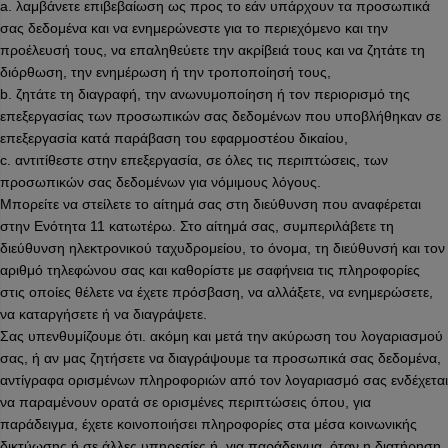
a. λαμβάνετε επιβεβαίωση ως προς το εάν υπάρχουν τα προσωπικά
σας δεδομένα και να ενημερώνεστε για το περιεχόμενο και την
προέλευσή τους, να επαληθεύετε την ακρίβειά τους και να ζητάτε τη
διόρθωση, την ενημέρωση ή την τροποποίησή τους,
b. ζητάτε τη διαγραφή, την ανωνυμοποίηση ή τον περιορισμό της
επεξεργασίας των προσωπικών σας δεδομένων που υποβλήθηκαν σε
επεξεργασία κατά παράβαση του εφαρμοστέου δικαίου,
c. αντιτίθεστε στην επεξεργασία, σε όλες τις περιπτώσεις, των
προσωπικών σας δεδομένων για νόμιμους λόγους.
Μπορείτε να στείλετε το αίτημά σας στη διεύθυνση που αναφέρεται
στην Ενότητα 11 κατωτέρω. Στο αίτημά σας, συμπεριλάβετε τη
διεύθυνση ηλεκτρονικού ταχυδρομείου, το όνομα, τη διεύθυνσή και τον
αριθμό τηλεφώνου σας και καθορίστε με σαφήνεια τις πληροφορίες
στις οποίες θέλετε να έχετε πρόσβαση, να αλλάξετε, να ενημερώσετε,
να καταργήσετε ή να διαγράψετε.
Σας υπενθυμίζουμε ότι. ακόμη και μετά την ακύρωση του λογαριασμού
σας, ή αν μας ζητήσετε να διαγράψουμε τα προσωπικά σας δεδομένα,
αντίγραφα ορισμένων πληροφοριών από τον λογαριασμό σας ενδέχεται
να παραμένουν ορατά σε ορισμένες περιπτώσεις όπου, για
παράδειγμα, έχετε κοινοποιήσει πληροφορίες στα μέσα κοινωνικής
δικτύωσης ή σε άλλες υπηρεσίες ή, για παράδειγμα, όταν η διατήρηση