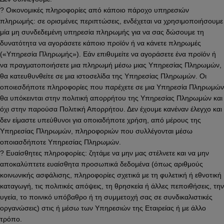
? Οικονομικές πληροφορίες από κάποιο πάροχο υπηρεσιών
πληρωμής: σε ορισμένες περιπτώσεις, ενδέχεται να χρησιμοποιήσουμε
μία μη συνδεδεμένη υπηρεσία πληρωμής για να σας δώσουμε τη
δυνατότητα να αγοράσετε κάποιο προϊόν ή να κάνετε πληρωμές
(«Υπηρεσία Πληρωμής»). Εάν επιθυμείτε να αγοράσετε ένα προϊόν ή
να πραγματοποιήσετε μια πληρωμή μέσω μιας Υπηρεσίας Πληρωμών,
θα κατευθυνθείτε σε μια ιστοσελίδα της Υπηρεσίας Πληρωμών. Οι
οποιεσδήποτε πληροφορίες που παρέχετε σε μια Υπηρεσία Πληρωμών
θα υπόκεινται στην πολιτική απορρήτου της Υπηρεσίας Πληρωμών και
όχι στην παρούσα Πολιτική Απορρήτου. Δεν έχουμε κανέναν έλεγχο και
δεν είμαστε υπεύθυνοι για οποιαδήποτε χρήση, από μέρους της
Υπηρεσίας Πληρωμών, πληροφοριών που συλλέγονται μέσω
οποιασδήποτε Υπηρεσίας Πληρωμών.
? Ευαίσθητες πληροφορίες: ζητάμε να μην μας στέλνετε και να μην
αποκαλύπτετε ευαίσθητα προσωπικά δεδομένα (όπως αριθμούς
κοινωνικής ασφάλισης, πληροφορίες σχετικά με τη φυλετική ή εθνοτική
καταγωγή, τις πολιτικές απόψεις, τη θρησκεία ή άλλες πεποιθήσεις, την
υγεία, το ποινικό υπόβαθρο ή τη συμμετοχή σας σε συνδικαλιστικές
οργανώσεις) στις ή μέσω των Υπηρεσιών της Εταιρείας ή με άλλο
τρόπο.