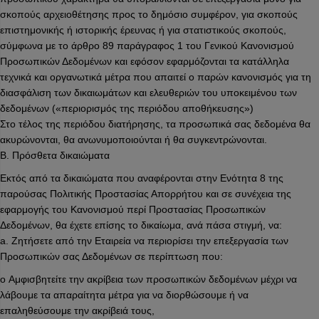
σκοπούς αρχειοθέτησης προς το δημόσιο συμφέρον, για σκοπούς
επιστημονικής ή ιστορικής έρευνας ή για στατιστικούς σκοπούς,
σύμφωνα με το άρθρο 89 παράγραφος 1 του Γενικού Κανονισμού
Προσωπικών Δεδομένων και εφόσον εφαρμόζονται τα κατάλληλα
τεχνικά και οργανωτικά μέτρα που απαιτεί ο παρών κανονισμός για τη
διασφάλιση των δικαιωμάτων και ελευθεριών του υποκειμένου των
δεδομένων («περιορισμός της περιόδου αποθήκευσης»)
Στο τέλος της περιόδου διατήρησης, τα προσωπικά σας δεδομένα θα
ακυρώνονται, θα ανωνυμοποιούνται ή θα συγκεντρώνονται.
B. Πρόσθετα δικαιώματα
Εκτός από τα δικαιώματα που αναφέρονται στην Ενότητα 8 της
παρούσας Πολιτικής Προστασίας Απορρήτου και σε συνέχεια της
εφαρμογής του Κανονισμού περί Προστασίας Προσωπικών
Δεδομένων, θα έχετε επίσης το δικαίωμα, ανά πάσα στιγμή, να:
a. Ζητήσετε από την Εταιρεία να περιορίσει την επεξεργασία των
Προσωπικών σας Δεδομένων σε περίπτωση που:
o Αμφισβητείτε την ακρίβεια των προσωπικών δεδομένων μέχρι να
λάβουμε τα απαραίτητα μέτρα για να διορθώσουμε ή να
επαληθεύσουμε την ακρίβειά τους,