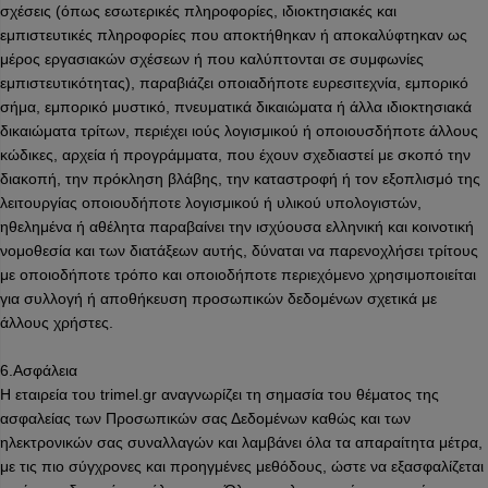
σχέσεις (όπως εσωτερικές πληροφορίες, ιδιοκτησιακές και
εμπιστευτικές πληροφορίες που αποκτήθηκαν ή αποκαλύφτηκαν ως
μέρος εργασιακών σχέσεων ή που καλύπτονται σε συμφωνίες
εμπιστευτικότητας), παραβιάζει οποιαδήποτε ευρεσιτεχνία, εμπορικό
σήμα, εμπορικό μυστικό, πνευματικά δικαιώματα ή άλλα ιδιοκτησιακά
δικαιώματα τρίτων, περιέχει ιούς λογισμικού ή οποιουσδήποτε άλλους
κώδικες, αρχεία ή προγράμματα, που έχουν σχεδιαστεί με σκοπό την
διακοπή, την πρόκληση βλάβης, την καταστροφή ή τον εξοπλισμό της
λειτουργίας οποιουδήποτε λογισμικού ή υλικού υπολογιστών,
ηθελημένα ή αθέλητα παραβαίνει την ισχύουσα ελληνική και κοινοτική
νομοθεσία και των διατάξεων αυτής, δύναται να παρενοχλήσει τρίτους
με οποιοδήποτε τρόπο και οποιοδήποτε περιεχόμενο χρησιμοποιείται
για συλλογή ή αποθήκευση προσωπικών δεδομένων σχετικά με
άλλους χρήστες.
6.Ασφάλεια
Η εταιρεία του trimel.gr αναγνωρίζει τη σημασία του θέματος της
ασφαλείας των Προσωπικών σας Δεδομένων καθώς και των
ηλεκτρονικών σας συναλλαγών και λαμβάνει όλα τα απαραίτητα μέτρα,
με τις πιο σύγχρονες και προηγμένες μεθόδους, ώστε να εξασφαλίζεται