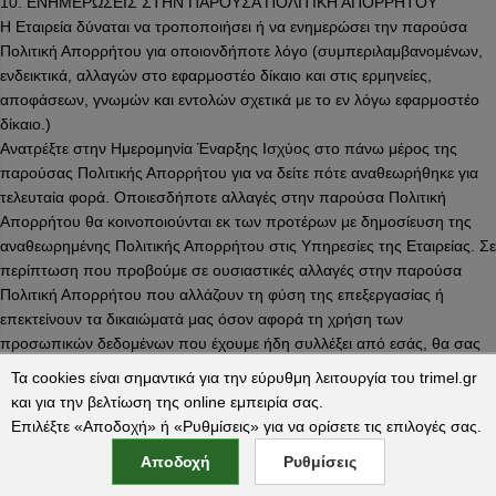
10. ΕΝΗΜΕΡΩΣΕΙΣ ΣΤΗΝ ΠΑΡΟΥΣΑ ΠΟΛΙΤΙΚΗ ΑΠΟΡΡΗΤΟΥ
Η Εταιρεία δύναται να τροποποιήσει ή να ενημερώσει την παρούσα
Πολιτική Απορρήτου για οποιονδήποτε λόγο (συμπεριλαμβανομένων,
ενδεικτικά, αλλαγών στο εφαρμοστέο δίκαιο και στις ερμηνείες,
αποφάσεων, γνωμών και εντολών σχετικά με το εν λόγω εφαρμοστέο
δίκαιο.)
Ανατρέξτε στην Ημερομηνία Έναρξης Ισχύος στο πάνω μέρος της
παρούσας Πολιτικής Απορρήτου για να δείτε πότε αναθεωρήθηκε για
τελευταία φορά. Οποιεσδήποτε αλλαγές στην παρούσα Πολιτική
Απορρήτου θα κοινοποιούνται εκ των προτέρων με δημοσίευση της
αναθεωρημένης Πολιτικής Απορρήτου στις Υπηρεσίες της Εταιρείας. Σε
περίπτωση που προβούμε σε ουσιαστικές αλλαγές στην παρούσα
Πολιτική Απορρήτου που αλλάζουν τη φύση της επεξεργασίας ή
επεκτείνουν τα δικαιώματά μας όσον αφορά τη χρήση των
προσωπικών δεδομένων που έχουμε ήδη συλλέξει από εσάς, θα σας
ειδοποιήσουμε και θα σας παράσχουμε μια επιλογή σχετικά με τη
Τα cookies είναι σημαντικά για την εύρυθμη λειτουργία του trimel.gr
μελλοντική χρήση των εν λόγω προσωπικών δεδομένων, όπως μπορεί
και για την βελτίωση της online εμπειρία σας.
να απαιτείται από την ισχύουσα νομοθεσία.
Επιλέξτε «Αποδοχή» ή «Ρυθμίσεις» για να ορίσετε τις επιλογές σας.
Αποδοχή
Ρυθμίσεις