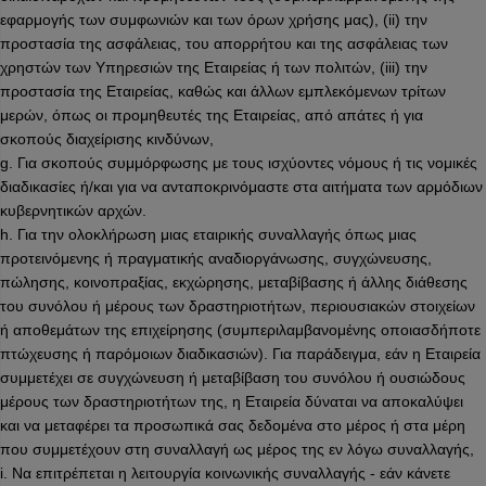
εφαρμογής των συμφωνιών και των όρων χρήσης μας), (ii) την
προστασία της ασφάλειας, του απορρήτου και της ασφάλειας των
χρηστών των Υπηρεσιών της Εταιρείας ή των πολιτών, (iii) την
προστασία της Εταιρείας, καθώς και άλλων εμπλεκόμενων τρίτων
μερών, όπως οι προμηθευτές της Εταιρείας, από απάτες ή για
σκοπούς διαχείρισης κινδύνων,
g. Για σκοπούς συμμόρφωσης με τους ισχύοντες νόμους ή τις νομικές
διαδικασίες ή/και για να ανταποκρινόμαστε στα αιτήματα των αρμόδιων
κυβερνητικών αρχών.
h. Για την ολοκλήρωση μιας εταιρικής συναλλαγής όπως μιας
προτεινόμενης ή πραγματικής αναδιοργάνωσης, συγχώνευσης,
πώλησης, κοινοπραξίας, εκχώρησης, μεταβίβασης ή άλλης διάθεσης
του συνόλου ή μέρους των δραστηριοτήτων, περιουσιακών στοιχείων
ή αποθεμάτων της επιχείρησης (συμπεριλαμβανομένης οποιασδήποτε
πτώχευσης ή παρόμοιων διαδικασιών). Για παράδειγμα, εάν η Εταιρεία
συμμετέχει σε συγχώνευση ή μεταβίβαση του συνόλου ή ουσιώδους
μέρους των δραστηριοτήτων της, η Εταιρεία δύναται να αποκαλύψει
και να μεταφέρει τα προσωπικά σας δεδομένα στο μέρος ή στα μέρη
που συμμετέχουν στη συναλλαγή ως μέρος της εν λόγω συναλλαγής,
i. Να επιτρέπεται η λειτουργία κοινωνικής συναλλαγής - εάν κάνετε