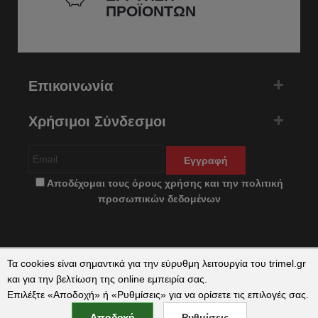
ΠΡΟΪΟΝΤΩΝ
Επικοινωνία
Χρήσιμοι Σύνδεσμοι
Εγγραφή
Αποδέχομαι τους
όρους χρήσης
και την
πολιτική
προσωπικών δεδομένων
Τα cookies είναι σημαντικά για την εύρυθμη λειτουργία του trimel.gr
και για την βελτίωση της online εμπειρία σας.
Επιλέξτε «Αποδοχή» ή «Ρυθμίσεις» για να ορίσετε τις επιλογές σας.
Copyright © 2026 trimel.gr by
qualityweb
. All Rights Reserved.
Αποδοχή
Ρυθμίσεις