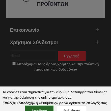
ΠΡΟΪΟΝΤΩΝ
Επικοινωνία
Χρήσιμοι Σύνδεσμοι
Εγγραφή
Αποδέχομαι τους
όρους χρήσης
και την
πολιτική
προσωπικών δεδομένων
Τα cookies είναι σημαντικά για την εύρυθμη λειτουργία του trimel.gr
και για την βελτίωση της online εμπειρία σας.
Επιλέξτε «Αποδοχή» ή «Ρυθμίσεις» για να ορίσετε τις επιλογές σας.
Copyright © 2026 trimel.gr by
qualityweb
. All Rights Reserved.
Αποδοχή
Ρυθμίσεις