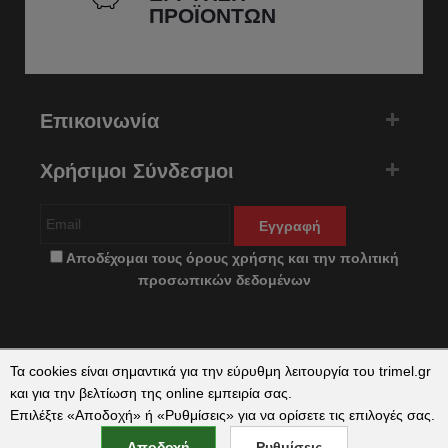
ΠΡΟΪΟΝΤΩΝ
Επικοινωνία
Χρήσιμοι Σύνδεσμοι
Εγγραφή
Αποδέχομαι τους
όρους χρήσης
και την
πολιτική
προσωπικών δεδομένων
Τα cookies είναι σημαντικά για την εύρυθμη λειτουργία του trimel.gr
και για την βελτίωση της online εμπειρία σας.
Επιλέξτε «Αποδοχή» ή «Ρυθμίσεις» για να ορίσετε τις επιλογές σας.
Copyright © 2026 trimel.gr by
qualityweb
. All Rights Reserved.
Αποδοχή
Ρυθμίσεις