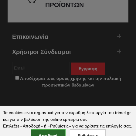
ΠΡΟΪΟΝΤΩΝ
Επικοινωνία
Χρήσιμοι Σύνδεσμοι
Εγγραφή
Αποδέχομαι τους
όρους χρήσης
και την
πολιτική
προσωπικών δεδομένων
Τα cookies είναι σημαντικά για την εύρυθμη λειτουργία του trimel.gr
και για την βελτίωση της online εμπειρία σας.
Επιλέξτε «Αποδοχή» ή «Ρυθμίσεις» για να ορίσετε τις επιλογές σας.
Copyright © 2026 trimel.gr by
qualityweb
. All Rights Reserved.
Αποδοχή
Ρυθμίσεις