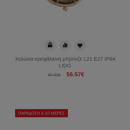
Χελώνα ορειχάλκινη μπρονζε L21 E27 IP64
LIDO
56.57€
80.81€
ΠΑΡΑΔΟΣΗ 4-10 ΜΕΡΕΣ