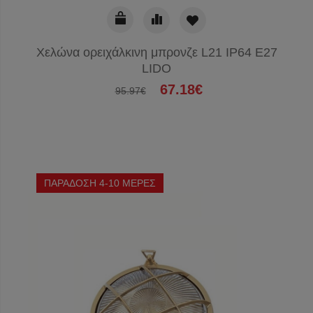
Χελώνα ορειχάλκινη μπρονζε L21 IP64 E27
LIDO
67.18€
95.97€
ΠΑΡΑΔΟΣΗ 4-10 ΜΕΡΕΣ