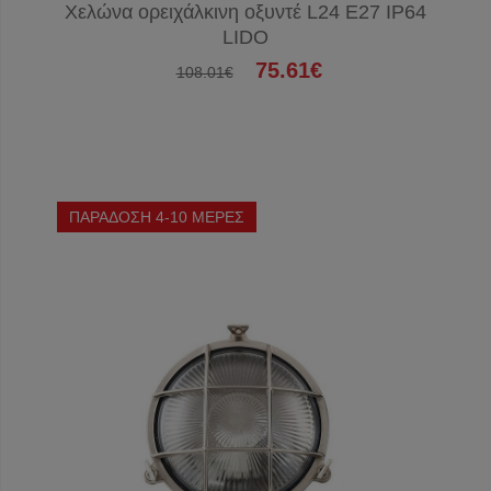
Χελώνα ορειχάλκινη οξυντέ L24 E27 IP64
LIDO
75.61€
108.01€
ΠΑΡΑΔΟΣΗ 4-10 ΜΕΡΕΣ