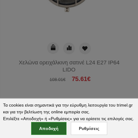
Χελώνα ορειχάλκινη σατινέ L24 E27 IP64
LIDO
75.61€
108.01€
Τα cookies είναι σημαντικά για την εύρυθμη λειτουργία του trimel.gr
και για την βελτίωση της online εμπειρία σας.
Επιλέξτε «Αποδοχή» ή «Ρυθμίσεις» για να ορίσετε τις επιλογές σας.
ΠΑΡΑΔΟΣΗ 4-10 ΜΕΡΕΣ
Αποδοχή
Ρυθμίσεις