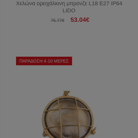
Χελώνα ορειχάλκινη μπρονζε L18 E27 IP64
LIDO
53.04€
75.77€
ΠΑΡΑΔΟΣΗ 4-10 ΜΕΡΕΣ