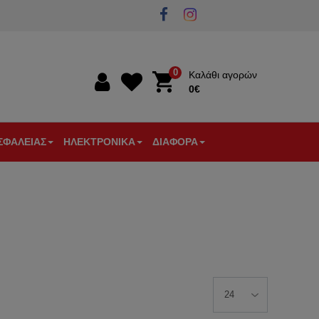
0
Καλάθι αγορών
0€
0€
ΣΦΑΛΕΙΑΣ
ΗΛΕΚΤΡΟΝΙΚΑ
ΔΙΑΦΟΡΑ
Α
ΣΤΙΚΑ
ΘΥΡΟΤΗΛΕΟΡΑΣΕΙΣ
ΠΥΡΑΝΙΧΝΕΥΣΗ
ΕΠΙΓΕΙΕΣ
ΕΞΑΡΤΗΜΑΤΑ
ΕΝΙΣΧΥΤΕΣ
ΕΞΑΕΡΙΣΜΟΣ
ΩΝ
ΛΕΙΑΣ
-
ΚΕΡΑΙΕΣ
ΚΕΡΑΙΑΣ-
-
ΘΕΡΜΟΣΤΑΤΕΣ
ΚΟΥΔΟΥΝΙΑ
ΘΥΡΟΤΗΛΕΦΩΝΑ
TV
ΔΙΑΚΛΑΔΩΤΕΣ
-
ΑΝΙΧΝΕΥΤΕΣ
-
ΜΠΟΥΤΟΝ
ΚΙΝΗΣΗΣ
ΦΙΣ
ΚΟΥΔ.
ΑΡΑ
/
ΕΞΥΠΝΟ
ΞΕΝΟΔΟΧΕΙΑΚΟΣ
ΕΡΓΑΛΕΙΑ
ΕΡΟΠΟΙΗΤΕΣ
ΣΠΙΤΙ
ΕΞΟΠΛΙΣΜΟΣ
ΗΛΕΚΤΡΟΛΟΓΟΥ
ΤΗΛΕΠΙΚΟΙΝΩΝΙΕΣ