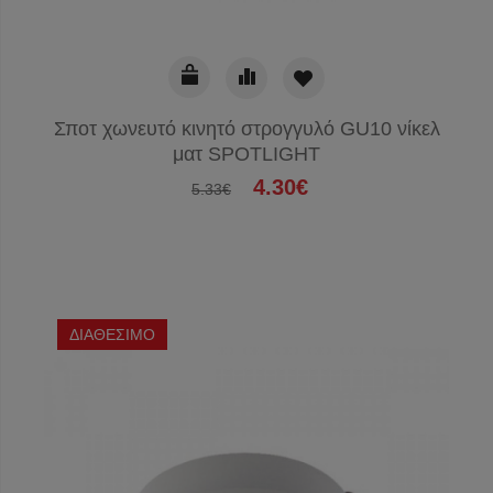
Σποτ χωνευτό κινητό στρογγυλό GU10 νίκελ
ματ SPOTLIGHT
4.30€
5.33€
ΔΙΑΘΕΣΙΜΟ