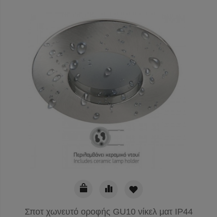
Σποτ χωνευτό οροφής GU10 νίκελ ματ IP44