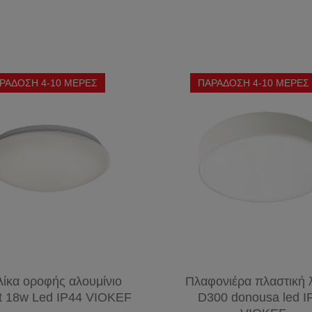
ΚΥΚΛΙΚΗ
ΣΠΟΤ
ΚΑΛΩΔΙΑ
T9
ΚΗΠΟΥ
ΣΥΝΑΓΕΡΜΟΥ
ΛΑΜΠΕΣ
ΔΙΑΚΟΣΜΗΤΙΚΕΣ
ΑΠΛΙΚΕΣ-
ΤΗΛΕΦΩΝΙΚΑ
PL
ΛΑΜΠΕΣ
ΦΑΝΑΡΙΑ
ΚΑΛΩΔΙΑ
VINTAGE
ΣΠΟΤ
PL-S
ΡΑΔΟΣΗ 4-10 ΜΕΡΕΣ
ΠΑΡΑΔΟΣΗ 4-10 ΜΕΡΕΣ
ΚΑΛΩΔΙΑ
ΜΠΑΛΚΟΝΙΟΥ
G23
ΕΙΔΙΚΟΙ
ΔΙΚΤΥΟΥ
(2
ΛΑΜΠΤΗΡΕΣ
ΦΩΤΙΣΤΙΚΑ
ΚΑΛΩΔΙΑ
PINS)
ΧΕΛΩΝΕΣ
HDMI
PL-C
(2
PINS)
PL-L
2G11
(4
PINS)
ίκα οροφής αλουμίνιο
Πλαφονιέρα πλαστική 
ht 18w Led IP44 VIOKEF
D300 donousa led I