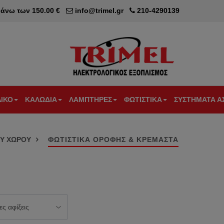
άνω των 150.00 €
info@trimel.gr
210-4290139
ΛΙΚΟ
ΚΑΛΩΔΙΑ
ΛΑΜΠΤΗΡΕΣ
ΦΩΤΙΣΤΙΚΑ
ΣΥΣΤΗΜΑΤΑ Α
IDER
GER
GEYER
ΚΑΛΩΔΙΑ
ΛΑΜΠΕΣ
ΛΑΜΠΕΣ
ΦΩΤΙΣΤΙΚΑ
ΦΩΤΙΣΤΙΚΑ
ΣΥΣΤΗΜΑΤ
ΦΩΤΙ
ΟΥ ΧΩΡΟΥ
ΦΩΤΙΣΤΙΚΑ ΟΡΟΦΗΣ & ΚΡΕΜΑΣΤΑ
RIC
ΕΞΩΤΕΡΙΚΩΝ
LED
ΑΛΟΓΟΝΟΥ
LED
ΕΣΩΤΕΡΙΚΟΥ
ΣΥΝΑΓΕΡΜ
ΑΣΦΑ
RKER
ΔΙΑΚΟΠΤΕΣ
ΕΓΚΑΤΑΣΤΑΣΕΩΝ
ΧΩΡΟΥ
NILSON
LED
ΑΛΟΓΟΝΟΥ
ΠΡΟΒΟΛΕΙΣ
ΕΥΚΑΜΠΤΑ
Ε14
Ε14
LED
ΚΡΕΜΑΣΤΑ
RKER
ΔΙΑΚΟΠΤΕΣ
ΚΑΛΩΔΙΑ
ΦΩΤΙΣΤΙΚΑ
CONN
LED
ΑΛΟΓΟΝΟΥ
ΤΑΙΝΙΕΣ LED -
ΦΩΤΟΚΥΤΤ
U.P.S.
ΚΑΛΩΔΙΑ
Ε27
Ε27
ΤΡΟΦΟΔΟΤΙΚΑ
ΦΩΤΙΣΤΙΚΑ
RKER
EFAPEL
ΣΤΑΘ
NYM
LED
ΔΑΠΕΔΟΥ
RIE
LED
ΑΛΟΓΟΝΟΥ
ALIBERTI
30
ΚΑΛΩΔΙΑ
Β22
Β22
ΦΩΤΙΣΤΙΚΑ
ΦΩΤΙΣΤΙΚΑ