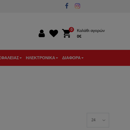
0
Καλάθι αγορών
0€
0€
ΣΦΑΛΕΙΑΣ
ΗΛΕΚΤΡΟΝΙΚΑ
ΔΙΑΦΟΡΑ
Α
ΣΤΙΚΑ
ΘΥΡΟΤΗΛΕΟΡΑΣΕΙΣ
ΠΥΡΑΝΙΧΝΕΥΣΗ
ΕΠΙΓΕΙΕΣ
ΕΞΑΡΤΗΜΑΤΑ
ΕΝΙΣΧΥΤΕΣ
ΕΞΑΕΡΙΣΜΟΣ
ΩΝ
ΛΕΙΑΣ
-
ΚΕΡΑΙΕΣ
ΚΕΡΑΙΑΣ-
-
ΘΕΡΜΟΣΤΑΤΕΣ
ΚΟΥΔΟΥΝΙΑ
ΘΥΡΟΤΗΛΕΦΩΝΑ
TV
ΔΙΑΚΛΑΔΩΤΕΣ
-
ΑΝΙΧΝΕΥΤΕΣ
-
ΜΠΟΥΤΟΝ
ΚΙΝΗΣΗΣ
ΦΙΣ
ΚΟΥΔ.
ΑΡΑ
/
ΕΞΥΠΝΟ
ΞΕΝΟΔΟΧΕΙΑΚΟΣ
ΕΡΓΑΛΕΙΑ
ΕΡΟΠΟΙΗΤΕΣ
ΣΠΙΤΙ
ΕΞΟΠΛΙΣΜΟΣ
ΗΛΕΚΤΡΟΛΟΓΟΥ
ΤΗΛΕΠΙΚΟΙΝΩΝΙΕΣ