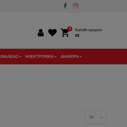
0
Καλάθι αγορών
0€
0€
ΣΦΑΛΕΙΑΣ
ΗΛΕΚΤΡΟΝΙΚΑ
ΔΙΑΦΟΡΑ
Α
ΣΤΙΚΑ
ΘΥΡΟΤΗΛΕΟΡΑΣΕΙΣ
ΠΥΡΑΝΙΧΝΕΥΣΗ
ΕΠΙΓΕΙΕΣ
ΕΞΑΡΤΗΜΑΤΑ
ΕΝΙΣΧΥΤΕΣ
ΕΞΑΕΡΙΣΜΟΣ
ΩΝ
ΛΕΙΑΣ
-
ΚΕΡΑΙΕΣ
ΚΕΡΑΙΑΣ-
-
ΘΕΡΜΟΣΤΑΤΕΣ
ΚΟΥΔΟΥΝΙΑ
ΘΥΡΟΤΗΛΕΦΩΝΑ
TV
ΔΙΑΚΛΑΔΩΤΕΣ
-
ΑΝΙΧΝΕΥΤΕΣ
-
ΜΠΟΥΤΟΝ
ΚΙΝΗΣΗΣ
ΦΙΣ
ΚΟΥΔ.
ΑΡΑ
/
ΕΞΥΠΝΟ
ΞΕΝΟΔΟΧΕΙΑΚΟΣ
ΕΡΓΑΛΕΙΑ
ΕΡΟΠΟΙΗΤΕΣ
ΣΠΙΤΙ
ΕΞΟΠΛΙΣΜΟΣ
ΗΛΕΚΤΡΟΛΟΓΟΥ
ΤΗΛΕΠΙΚΟΙΝΩΝΙΕΣ