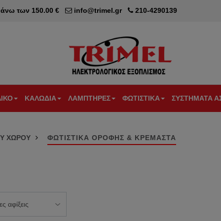
άνω των 150.00 €
info@trimel.gr
210-4290139
ΛΙΚΟ
ΚΑΛΩΔΙΑ
ΛΑΜΠΤΗΡΕΣ
ΦΩΤΙΣΤΙΚΑ
ΣΥΣΤΗΜΑΤΑ Α
IDER
GER
GEYER
ΚΑΛΩΔΙΑ
ΛΑΜΠΕΣ
ΛΑΜΠΕΣ
ΦΩΤΙΣΤΙΚΑ
ΦΩΤΙΣΤΙΚΑ
ΣΥΣΤΗΜΑΤ
ΦΩΤΙ
ΟΥ ΧΩΡΟΥ
ΦΩΤΙΣΤΙΚΑ ΟΡΟΦΗΣ & ΚΡΕΜΑΣΤΑ
RIC
ΕΞΩΤΕΡΙΚΩΝ
LED
ΑΛΟΓΟΝΟΥ
LED
ΕΣΩΤΕΡΙΚΟΥ
ΣΥΝΑΓΕΡΜ
ΑΣΦΑ
RKER
ΔΙΑΚΟΠΤΕΣ
ΕΓΚΑΤΑΣΤΑΣΕΩΝ
ΧΩΡΟΥ
NILSON
LED
ΑΛΟΓΟΝΟΥ
ΠΡΟΒΟΛΕΙΣ
ΕΥΚΑΜΠΤΑ
Ε14
Ε14
LED
ΚΡΕΜΑΣΤΑ
RKER
ΔΙΑΚΟΠΤΕΣ
ΚΑΛΩΔΙΑ
ΦΩΤΙΣΤΙΚΑ
CONN
LED
ΑΛΟΓΟΝΟΥ
ΤΑΙΝΙΕΣ LED -
ΦΩΤΟΚΥΤΤ
U.P.S.
ΚΑΛΩΔΙΑ
Ε27
Ε27
ΤΡΟΦΟΔΟΤΙΚΑ
ΦΩΤΙΣΤΙΚΑ
RKER
EFAPEL
ΣΤΑΘ
NYM
LED
ΔΑΠΕΔΟΥ
RIE
LED
ΑΛΟΓΟΝΟΥ
ALIBERTI
30
ΚΑΛΩΔΙΑ
Β22
Β22
ΦΩΤΙΣΤΙΚΑ
ΦΩΤΙΣΤΙΚΑ