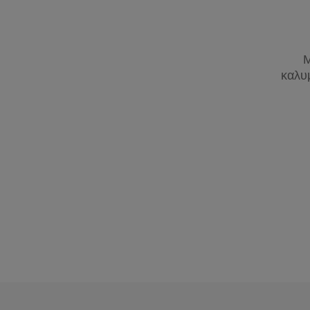
Μ
καλυ