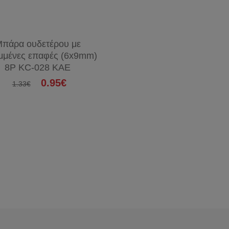
πάρα ουδετέρου με
μμένες επαφές (6x9mm)
8P KC-028 KAE
0.95€
1.33€