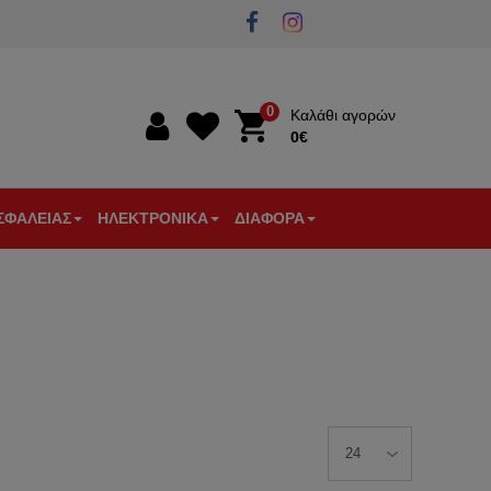
0
Καλάθι αγορών
0€
0€
ΣΦΑΛΕΙΑΣ
ΗΛΕΚΤΡΟΝΙΚΑ
ΔΙΑΦΟΡΑ
Α
ΣΤΙΚΑ
ΘΥΡΟΤΗΛΕΟΡΑΣΕΙΣ
ΠΥΡΑΝΙΧΝΕΥΣΗ
ΕΠΙΓΕΙΕΣ
ΕΞΑΡΤΗΜΑΤΑ
ΕΝΙΣΧΥΤΕΣ
ΕΞΑΕΡΙΣΜΟΣ
ΩΝ
ΛΕΙΑΣ
-
ΚΕΡΑΙΕΣ
ΚΕΡΑΙΑΣ-
-
ΘΕΡΜΟΣΤΑΤΕΣ
ΚΟΥΔΟΥΝΙΑ
ΘΥΡΟΤΗΛΕΦΩΝΑ
TV
ΔΙΑΚΛΑΔΩΤΕΣ
-
ΑΝΙΧΝΕΥΤΕΣ
-
ΜΠΟΥΤΟΝ
ΚΙΝΗΣΗΣ
ΦΙΣ
ΚΟΥΔ.
ΑΡΑ
/
ΕΞΥΠΝΟ
ΞΕΝΟΔΟΧΕΙΑΚΟΣ
ΕΡΓΑΛΕΙΑ
ΕΡΟΠΟΙΗΤΕΣ
ΣΠΙΤΙ
ΕΞΟΠΛΙΣΜΟΣ
ΗΛΕΚΤΡΟΛΟΓΟΥ
ΤΗΛΕΠΙΚΟΙΝΩΝΙΕΣ