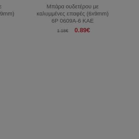
ε
Μπάρα ουδετέρου με
x9mm)
καλυμμένες επαφές (6x9mm)
E
6P 0609Α-6 KAE
0.89€
1.18€