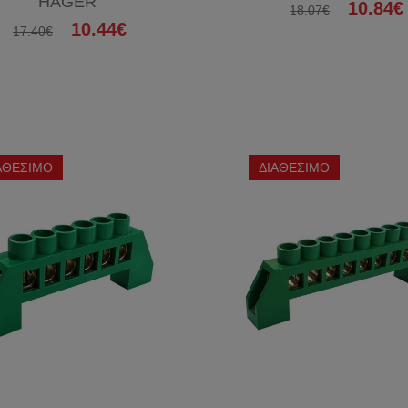
HAGER
10.84€
18.07€
10.44€
17.40€
ΑΘΕΣΙΜΟ
ΔΙΑΘΕΣΙΜΟ