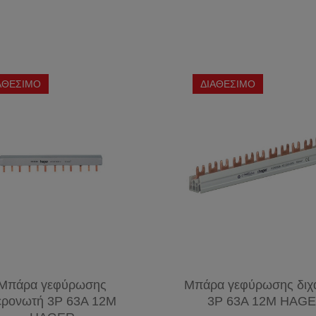
ΚΥΚΛΙΚΗ
ΣΠΟΤ
ΚΑΛΩΔΙΑ
T9
ΚΗΠΟΥ
ΣΥΝΑΓΕΡΜΟΥ
ΛΑΜΠΕΣ
ΔΙΑΚΟΣΜΗΤΙΚΕΣ
ΑΠΛΙΚΕΣ-
ΤΗΛΕΦΩΝΙΚΑ
PL
ΛΑΜΠΕΣ
ΦΑΝΑΡΙΑ
ΚΑΛΩΔΙΑ
VINTAGE
ΣΠΟΤ
PL-S
ΑΘΕΣΙΜΟ
ΔΙΑΘΕΣΙΜΟ
ΚΑΛΩΔΙΑ
ΜΠΑΛΚΟΝΙΟΥ
G23
ΕΙΔΙΚΟΙ
ΔΙΚΤΥΟΥ
(2
ΛΑΜΠΤΗΡΕΣ
ΦΩΤΙΣΤΙΚΑ
ΚΑΛΩΔΙΑ
PINS)
ΧΕΛΩΝΕΣ
HDMI
PL-C
(2
PINS)
PL-L
2G11
(4
PINS)
Μπάρα γεφύρωσης
Μπάρα γεφύρωσης διχ
ερονωτή 3P 63A 12M
3P 63A 12M HAG