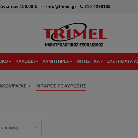
άνω των 150.00 €
info@trimel.gr
210-4290139
ΛΙΚΟ
ΚΑΛΩΔΙΑ
ΛΑΜΠΤΗΡΕΣ
ΦΩΤΙΣΤΙΚΑ
ΣΥΣΤΗΜΑΤΑ Α
IDER
GER
GEYER
ΚΑΛΩΔΙΑ
ΛΑΜΠΕΣ
ΛΑΜΠΕΣ
ΦΩΤΙΣΤΙΚΑ
ΦΩΤΙΣΤΙΚΑ
ΣΥΣΤΗΜΑΤ
ΦΩΤΙ
ΝΑΚΩΝ/ΡΑΓΑΣ
ΜΠΑΡΕΣ ΓΕΦΥΡΩΣΗΣ
RIC
ΕΞΩΤΕΡΙΚΩΝ
LED
ΑΛΟΓΟΝΟΥ
LED
ΕΣΩΤΕΡΙΚΟΥ
ΣΥΝΑΓΕΡΜ
ΑΣΦΑ
RKER
ΔΙΑΚΟΠΤΕΣ
ΕΓΚΑΤΑΣΤΑΣΕΩΝ
ΧΩΡΟΥ
NILSON
LED
ΑΛΟΓΟΝΟΥ
ΠΡΟΒΟΛΕΙΣ
ΕΥΚΑΜΠΤΑ
Ε14
Ε14
LED
ΚΡΕΜΑΣΤΑ
RKER
ΔΙΑΚΟΠΤΕΣ
ΚΑΛΩΔΙΑ
ΦΩΤΙΣΤΙΚΑ
CONN
LED
ΑΛΟΓΟΝΟΥ
ΤΑΙΝΙΕΣ LED -
ΦΩΤΟΚΥΤΤ
U.P.S.
ΚΑΛΩΔΙΑ
Ε27
Ε27
ΤΡΟΦΟΔΟΤΙΚΑ
ΦΩΤΙΣΤΙΚΑ
RKER
EFAPEL
ΣΤΑΘ
NYM
LED
ΔΑΠΕΔΟΥ
RIE
LED
ΑΛΟΓΟΝΟΥ
ALIBERTI
30
ΚΑΛΩΔΙΑ
Β22
Β22
ΦΩΤΙΣΤΙΚΑ
ΦΩΤΙΣΤΙΚΑ