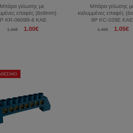
Μπάρα γείωσης με
Μπάρα γείωσης μ
μμένες επαφές (6x9mm)
καλυμμένες επαφές (6
P KR-0609B-6 KAE
8P KC-028E KA
1.00€
1.05€
1.34€
1.45€
ΑΘΕΣΙΜΟ