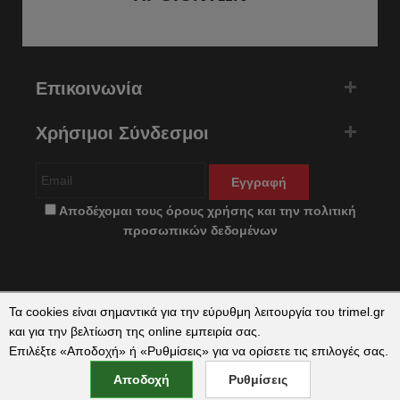
Επικοινωνία
Χρήσιμοι Σύνδεσμοι
Εγγραφή
Αποδέχομαι τους
όρους χρήσης
και την
πολιτική
προσωπικών δεδομένων
Τα cookies είναι σημαντικά για την εύρυθμη λειτουργία του trimel.gr
και για την βελτίωση της online εμπειρία σας.
Επιλέξτε «Αποδοχή» ή «Ρυθμίσεις» για να ορίσετε τις επιλογές σας.
Copyright © 2026 trimel.gr by
qualityweb
. All Rights Reserved.
Αποδοχή
Ρυθμίσεις