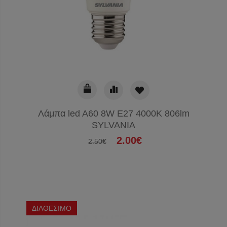
Λάμπα led A60 8W E27 4000K 806lm
SYLVANIA
2.00€
2.50€
ΔΙΑΘΕΣΙΜΟ