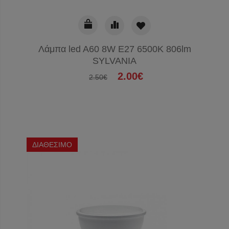
Λάμπα led A60 8W E27 6500K 806lm
SYLVANIA
2.00€
2.50€
ΔΙΑΘΕΣΙΜΟ