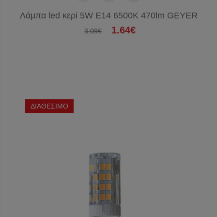
Λάμπα led κερί 5W E14 6500K 470lm GEYER
1.64€
3.09€
ΔΙΑΘΕΣΙΜΟ