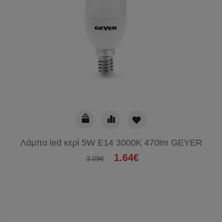
Λάμπα led κερί 5W E14 3000K 470lm GEYER
1.64€
3.09€