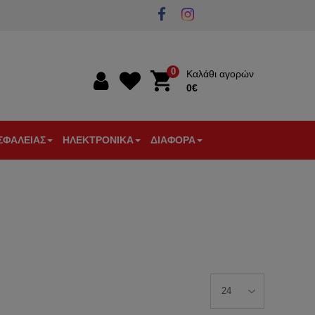
0
Καλάθι αγορών
0€
0€
ΣΦΑΛΕΙΑΣ
ΗΛΕΚΤΡΟΝΙΚΑ
ΔΙΑΦΟΡΑ
Α
ΣΤΙΚΑ
ΘΥΡΟΤΗΛΕΟΡΑΣΕΙΣ
ΠΥΡΑΝΙΧΝΕΥΣΗ
ΕΠΙΓΕΙΕΣ
ΕΞΑΡΤΗΜΑΤΑ
ΕΝΙΣΧΥΤΕΣ
ΕΞΑΕΡΙΣΜΟΣ
ΩΝ
ΛΕΙΑΣ
-
ΚΕΡΑΙΕΣ
ΚΕΡΑΙΑΣ-
-
ΘΕΡΜΟΣΤΑΤΕΣ
ΚΟΥΔΟΥΝΙΑ
ΘΥΡΟΤΗΛΕΦΩΝΑ
TV
ΔΙΑΚΛΑΔΩΤΕΣ
-
ΑΝΙΧΝΕΥΤΕΣ
-
ΜΠΟΥΤΟΝ
ΚΙΝΗΣΗΣ
ΦΙΣ
ΚΟΥΔ.
ΑΡΑ
/
ΕΞΥΠΝΟ
ΞΕΝΟΔΟΧΕΙΑΚΟΣ
ΕΡΓΑΛΕΙΑ
ΕΡΟΠΟΙΗΤΕΣ
ΣΠΙΤΙ
ΕΞΟΠΛΙΣΜΟΣ
ΗΛΕΚΤΡΟΛΟΓΟΥ
ΤΗΛΕΠΙΚΟΙΝΩΝΙΕΣ