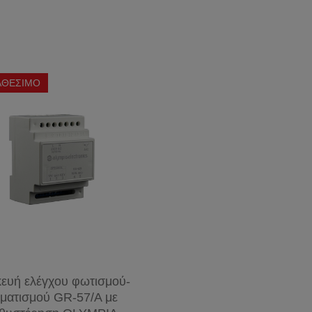
ΚΥΚΛΙΚΗ
ΣΠΟΤ
ΚΑΛΩΔΙΑ
T9
ΚΗΠΟΥ
ΣΥΝΑΓΕΡΜΟΥ
ΛΑΜΠΕΣ
ΔΙΑΚΟΣΜΗΤΙΚΕΣ
ΑΠΛΙΚΕΣ-
ΤΗΛΕΦΩΝΙΚΑ
PL
ΛΑΜΠΕΣ
ΦΑΝΑΡΙΑ
ΚΑΛΩΔΙΑ
VINTAGE
ΣΠΟΤ
PL-S
ΑΘΕΣΙΜΟ
ΚΑΛΩΔΙΑ
ΜΠΑΛΚΟΝΙΟΥ
G23
ΕΙΔΙΚΟΙ
ΔΙΚΤΥΟΥ
(2
ΛΑΜΠΤΗΡΕΣ
ΦΩΤΙΣΤΙΚΑ
ΚΑΛΩΔΙΑ
PINS)
ΧΕΛΩΝΕΣ
HDMI
PL-C
(2
PINS)
PL-L
2G11
(4
PINS)
ευή ελέγχου φωτισμού-
ιματισμού GR-57/A με