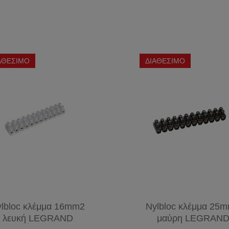
ΚΥΚΛΙΚΗ
ΣΠΟΤ
ΚΑΛΩΔΙΑ
T9
ΚΗΠΟΥ
ΣΥΝΑΓΕΡΜΟΥ
ΛΑΜΠΕΣ
ΔΙΑΚΟΣΜΗΤΙΚΕΣ
ΑΠΛΙΚΕΣ-
ΤΗΛΕΦΩΝΙΚΑ
PL
ΛΑΜΠΕΣ
ΦΑΝΑΡΙΑ
ΚΑΛΩΔΙΑ
VINTAGE
ΣΠΟΤ
PL-S
ΑΘΕΣΙΜΟ
ΔΙΑΘΕΣΙΜΟ
ΚΑΛΩΔΙΑ
ΜΠΑΛΚΟΝΙΟΥ
G23
ΕΙΔΙΚΟΙ
ΔΙΚΤΥΟΥ
(2
ΛΑΜΠΤΗΡΕΣ
ΦΩΤΙΣΤΙΚΑ
ΚΑΛΩΔΙΑ
PINS)
ΧΕΛΩΝΕΣ
HDMI
PL-C
(2
PINS)
PL-L
2G11
(4
PINS)
lbloc κλέμμα 16mm2
Nylbloc κλέμμα 25
λευκή LEGRAND
μαύρη LEGRAN