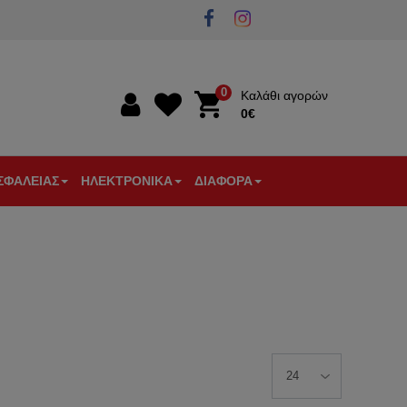
0
Καλάθι αγορών
0€
0€
ΣΦΑΛΕΙΑΣ
ΗΛΕΚΤΡΟΝΙΚΑ
ΔΙΑΦΟΡΑ
Α
ΣΤΙΚΑ
ΘΥΡΟΤΗΛΕΟΡΑΣΕΙΣ
ΠΥΡΑΝΙΧΝΕΥΣΗ
ΕΠΙΓΕΙΕΣ
ΕΞΑΡΤΗΜΑΤΑ
ΕΝΙΣΧΥΤΕΣ
ΕΞΑΕΡΙΣΜΟΣ
ΩΝ
ΛΕΙΑΣ
-
ΚΕΡΑΙΕΣ
ΚΕΡΑΙΑΣ-
-
ΘΕΡΜΟΣΤΑΤΕΣ
ΚΟΥΔΟΥΝΙΑ
ΘΥΡΟΤΗΛΕΦΩΝΑ
TV
ΔΙΑΚΛΑΔΩΤΕΣ
-
ΑΝΙΧΝΕΥΤΕΣ
-
ΜΠΟΥΤΟΝ
ΚΙΝΗΣΗΣ
ΦΙΣ
ΚΟΥΔ.
ΑΡΑ
/
ΕΞΥΠΝΟ
ΞΕΝΟΔΟΧΕΙΑΚΟΣ
ΕΡΓΑΛΕΙΑ
ΕΡΟΠΟΙΗΤΕΣ
ΣΠΙΤΙ
ΕΞΟΠΛΙΣΜΟΣ
ΗΛΕΚΤΡΟΛΟΓΟΥ
ΤΗΛΕΠΙΚΟΙΝΩΝΙΕΣ