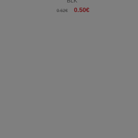
BLK
0.50€
0.62€