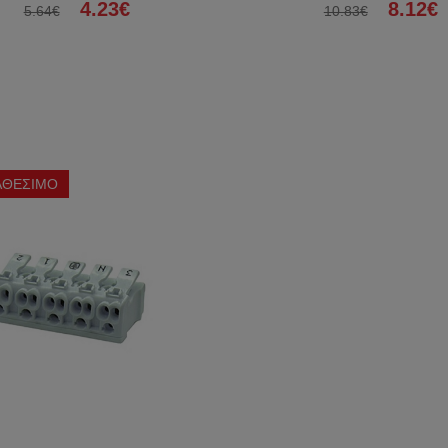
4.23€
8.12€
5.64€
10.83€
ΑΘΕΣΙΜΟ