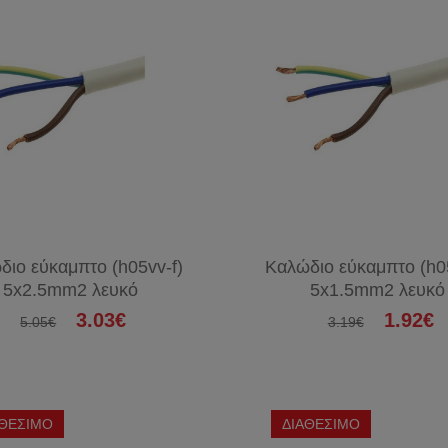
διο εύκαμπτο (h05vv-f)
Καλώδιο εύκαμπτο (h05
5x2.5mm2 λευκό
5x1.5mm2 λευκό
3.03€
1.92€
5.05€
3.19€
ΑΘΕΣΙΜΟ
ΔΙΑΘΕΣΙΜΟ