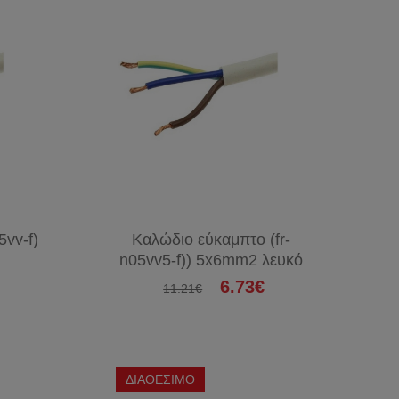
vv-f)
Καλώδιο εύκαμπτο (fr-
n05vv5-f)) 5x6mm2 λευκό
6.73€
11.21€
ΔΙΑΘΕΣΙΜΟ