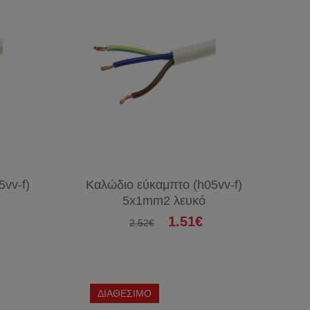
vv-f)
Καλώδιο εύκαμπτο (h05vv-f)
5x1mm2 λευκό
1.51€
2.52€
ΔΙΑΘΕΣΙΜΟ