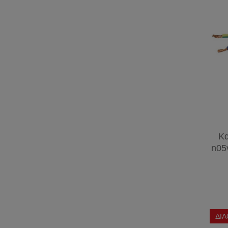
Κα
n05
ΔΙ