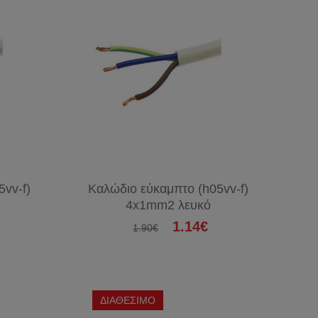
vv-f)
Καλώδιο εύκαμπτο (h05vv-f)
4x1mm2 λευκό
1.14€
1.90€
ΔΙΑΘΕΣΙΜΟ