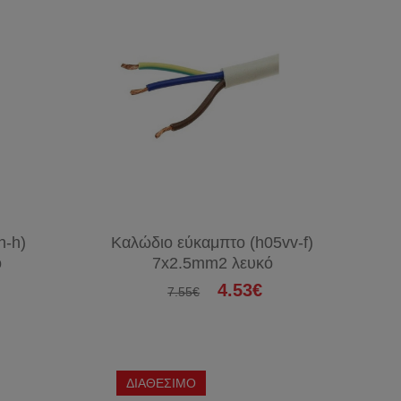
&
ΔΙΚΤΥΑ
ΣΥΣΚΕΥΕΣ
ΦΑΚΟΙ
ΜΠΑΤΑΡΙΕΣ
ΘΕΡΜΑΝΤΙΚΑ
ΤΑΧΥΘΕΡΜΑΝΤΗΡΕΣ
ΑΝΕΜΙΣΤΗΡΕΣ
ΕΝΤΟΜΟΠΑΓΙΔΕΣ
h-h)
Καλώδιο εύκαμπτο (h05vv-f)
ό
7x2.5mm2 λευκό
ΧΡΙΣΤΟΥΓΕΝΝΙΑΤΙΚΑ
4.53€
7.55€
ΑΞΕΣΟΥΑΡ
ΚΙΝΗΤΩΝ
ΔΙΑΘΕΣΙΜΟ