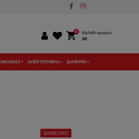
0
Καλάθι αγορών
0€
0€
ΣΦΑΛΕΙΑΣ
ΗΛΕΚΤΡΟΝΙΚΑ
ΔΙΑΦΟΡΑ
Α
ΣΤΙΚΑ
ΘΥΡΟΤΗΛΕΟΡΑΣΕΙΣ
ΠΥΡΑΝΙΧΝΕΥΣΗ
ΕΠΙΓΕΙΕΣ
ΕΞΑΡΤΗΜΑΤΑ
ΕΝΙΣΧΥΤΕΣ
ΕΞΑΕΡΙΣΜΟΣ
ΩΝ
ΛΕΙΑΣ
-
ΚΕΡΑΙΕΣ
ΚΕΡΑΙΑΣ-
-
ΘΕΡΜΟΣΤΑΤΕΣ
ΚΟΥΔΟΥΝΙΑ
ΘΥΡΟΤΗΛΕΦΩΝΑ
TV
ΔΙΑΚΛΑΔΩΤΕΣ
-
ΑΝΙΧΝΕΥΤΕΣ
-
ΜΠΟΥΤΟΝ
ΚΙΝΗΣΗΣ
ΦΙΣ
ΚΟΥΔ.
ΑΡΑ
/
ΕΞΥΠΝΟ
ΞΕΝΟΔΟΧΕΙΑΚΟΣ
ΕΡΓΑΛΕΙΑ
ΕΡΟΠΟΙΗΤΕΣ
ΣΠΙΤΙ
ΕΞΟΠΛΙΣΜΟΣ
ΗΛΕΚΤΡΟΛΟΓΟΥ
ΔΙΑΘΕΣΙΜΟ
ΤΗΛΕΠΙΚΟΙΝΩΝΙΕΣ