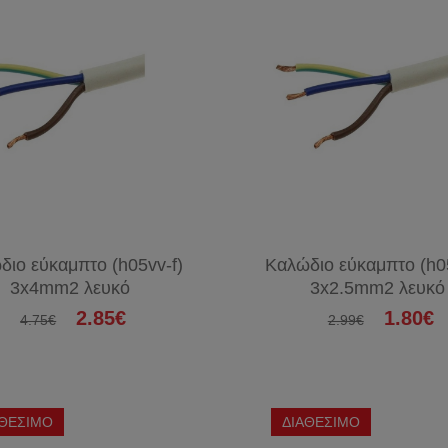
διο εύκαμπτο (h05vv-f)
Καλώδιο εύκαμπτο (h05
3x4mm2 λευκό
3x2.5mm2 λευκό
2.85€
1.80€
4.75€
2.99€
ΑΘΕΣΙΜΟ
ΔΙΑΘΕΣΙΜΟ