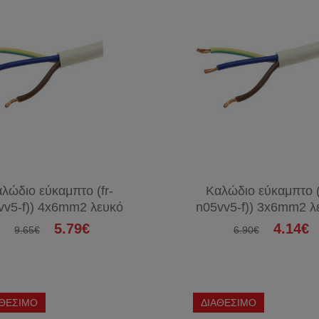
λώδιο εύκαμπτο (fr-
Καλώδιο εύκαμπτο (
vv5-f)) 4x6mm2 λευκό
n05vv5-f)) 3x6mm2 λ
5.79€
4.14€
9.65€
6.90€
ΑΘΕΣΙΜΟ
ΔΙΑΘΕΣΙΜΟ