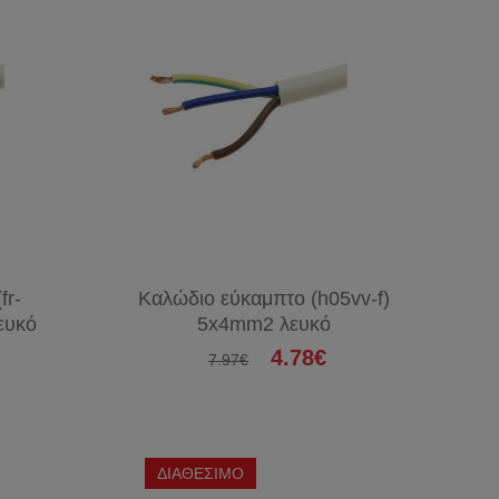
fr-
Καλώδιο εύκαμπτο (h05vv-f)
ευκό
5x4mm2 λευκό
4.78€
7.97€
ΔΙΑΘΕΣΙΜΟ