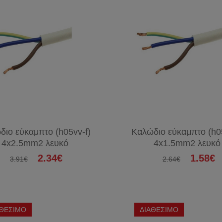
διο εύκαμπτο (h05vv-f)
Καλώδιο εύκαμπτο (h05
4x2.5mm2 λευκό
4x1.5mm2 λευκό
2.34€
1.58€
3.91€
2.64€
ΑΘΕΣΙΜΟ
ΔΙΑΘΕΣΙΜΟ