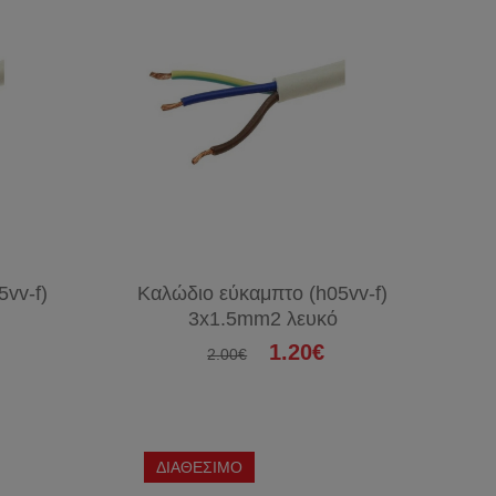
vv-f)
Καλώδιο εύκαμπτο (h05vv-f)
3x1.5mm2 λευκό
1.20€
2.00€
ΔΙΑΘΕΣΙΜΟ