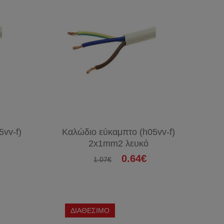
vv-f)
Καλώδιο εύκαμπτο (h05vv-f)
2x1mm2 λευκό
0.64€
1.07€
ΔΙΑΘΕΣΙΜΟ